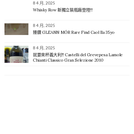
8 4 月, 2025
Whisky Row 新獨立裝瓶廠登陸!!!
8 4 月, 2025
臻鑽 GLEANN MÓR Rare Find Caol Ila 35yo
8 4 月, 2025
就要來杯義大利!!! Castelli del Grevepesa Lamole
Chianti Classico Gran Selezione 2010