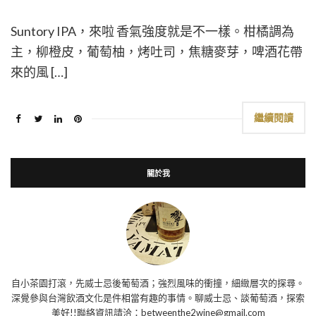
Suntory IPA，來啦 香氣強度就是不一樣。柑橘調為
主，柳橙皮，葡萄柚，烤吐司，焦糖麥芽，啤酒花帶
來的風 […]
繼續閱讀
關於我
自小茶園打滾，先威士忌後葡萄酒；強烈風味的衝撞，細緻層次的探尋。
深覺參與台灣飲酒文化是件相當有趣的事情。聊威士忌、談葡萄酒，探索
美好!!聯絡資訊請洽：betweenthe2wine@gmail.com