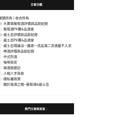
文章分類
展開所有
|
收合所有
大賣場葡萄酒評價與品飲紀錄
葡萄酒PK賽&品酒會
威士忌評價與品飲紀錄
威士忌PK賽&品酒會
威士忌理論派—講酒一流品酒二流酒量不入流
啤酒評價與品飲紀錄
中式烈酒
咖啡與茶
兩酒旅遊記
人相八字與易
隱私權政策
關於兩酒之間~葡萄酒&威士忌
熱門文章與頁面︰