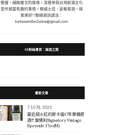
衝撞，細緻層次的探尋。深覺參與台灣飲酒文化
是件相當有趣的事情。聊威士忌、談葡萄酒，探
索美好!!聯絡資訊請洽：
betweenthe2wine@gmail.com
FB粉絲專頁：兩酒之間
最新文章
7 10 月, 2023
最近超火紅的麥卡倫17年單桶原
酒!!! 聖佛利Signatory Vintage
Speyside 17yo(M)