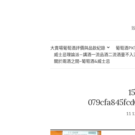
大賣場葡萄酒評價與品飲紀錄
葡萄酒PK
威士忌理論派—講酒一流品酒二流酒量不入
關於兩酒之間~葡萄酒&威士忌
1
079cfa845fcd
11 1