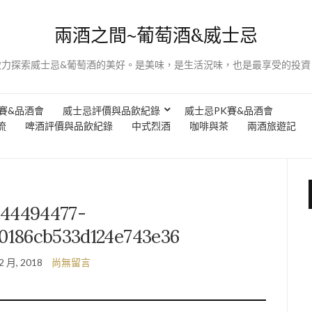
兩酒之間~葡萄酒&威士忌
致力探索威士忌&葡萄酒的美好。是美味，是生活況味，也是最享受的投資
賽&品酒會
威士忌評價與品飲紀錄
威士忌PK賽&品酒會
流
啤酒評價與品飲紀錄
中式烈酒
咖啡與茶
兩酒旅遊記
544494477-
0186cb533d124e743e36
2 月, 2018
尚無留言