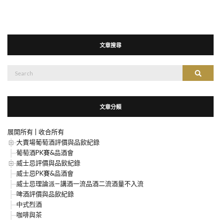
文章搜尋
搜
搜尋
尋：
文章分類
展開所有
|
收合所有
大賣場葡萄酒評價與品飲紀錄
葡萄酒PK賽&品酒會
威士忌評價與品飲紀錄
威士忌PK賽&品酒會
威士忌理論派—講酒一流品酒二流酒量不入流
啤酒評價與品飲紀錄
中式烈酒
咖啡與茶