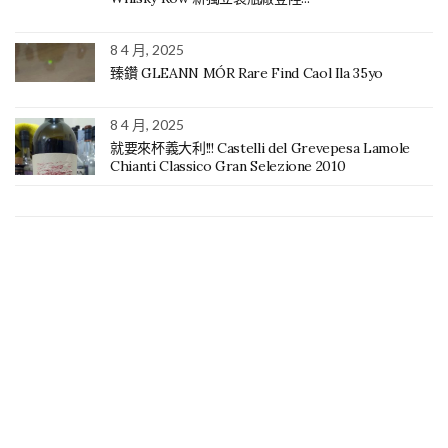
8 4 月, 2025
臻鑽 GLEANN MÓR Rare Find Caol Ila 35yo
8 4 月, 2025
就要來杯義大利!!! Castelli del Grevepesa Lamole
Chianti Classico Gran Selezione 2010