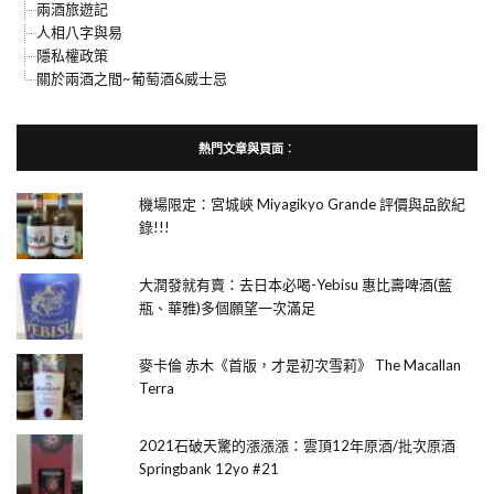
兩酒旅遊記
人相八字與易
隱私權政策
關於兩酒之間~葡萄酒&威士忌
熱門文章與頁面︰
機場限定：宮城峽 Miyagikyo Grande 評價與品飲紀
錄!!!
大潤發就有賣：去日本必喝-Yebisu 惠比壽啤酒(藍
瓶、華雅)多個願望一次滿足
麥卡倫 赤木《首版，才是初次雪莉》 The Macallan
Terra
2021石破天驚的漲漲漲：雲頂12年原酒/批次原酒
Springbank 12yo #21