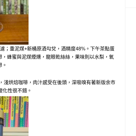
濾；重泥煤+新桶原酒勾兌，酒精度48%。下午茶點蛋
想，蜂蜜與泥煤煙燻，龍眼乾絲絲，果味則以水梨，氧
想。
)，淺烘焙咖啡，肉汁感受在後頭，深吸嗅有著新版余市
變化性很不錯。