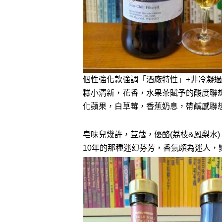
個性強化款強調「酒廠特性」+非冷凝過
糕小清新，花香，水果茶賦予的酸度聯
化蘋果，白草莓，香蕉奶息，帶鹹感聯
皂味兒幾許，荳蔻，優酪(荔枝&鳳梨水
10年的那種迷幻芬芳，香氣頗為迷人，