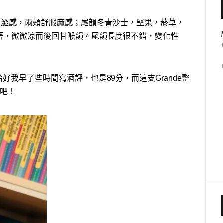
顎澀感，兩頰舒服麻感；尾韻冬青沙士，堅果，菸草，
著，微微涼而後回甘喉韻。尾韻長度很不錯，變化性
，恰好我早了些時間寫酒評，也是89分，而這支Grande整
s吧！