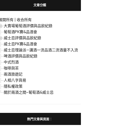
文章分類
展開所有
|
收合所有
大賣場葡萄酒評價與品飲紀錄
葡萄酒PK賽&品酒會
威士忌評價與品飲紀錄
威士忌PK賽&品酒會
威士忌理論派—講酒一流品酒二流酒量不入流
啤酒評價與品飲紀錄
中式烈酒
咖啡與茶
兩酒旅遊記
人相八字與易
隱私權政策
關於兩酒之間~葡萄酒&威士忌
熱門文章與頁面︰