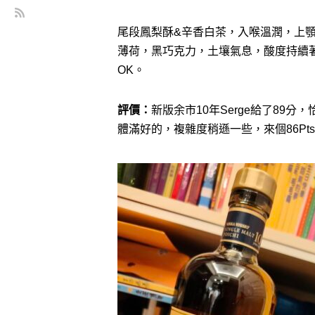
尾段鳳梨酥&辛香白茶，入喉溫潤，上
薄荷，黑巧克力，土壤氣息，酸度持續
OK。
評價：
新版余市10年Serge給了89分
體滿好的，複雜度稍遜一些，來個86Pt