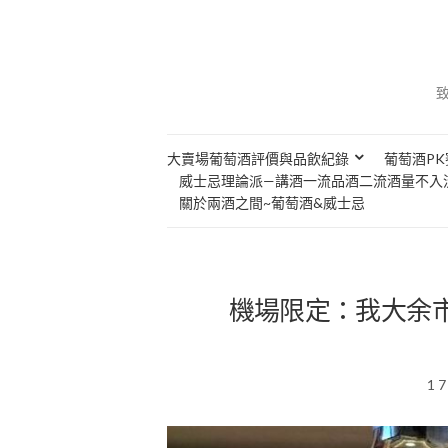
大賣場葡萄酒評價與品飲紀錄
葡萄酒PK
威士忌理論派—講酒一流品酒二流酒量不入
關於兩酒之間~葡萄酒&威士忌
機場限定：我大余市Yoi
1 7