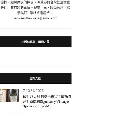
衝撞，細緻層次的探尋。深覺參與台灣飲酒文化
是件相當有趣的事情。聊威士忌、談葡萄酒，探
索美好!!聯絡資訊請洽：
betweenthe2wine@gmail.com
FB粉絲專頁：兩酒之間
最新文章
7 10 月, 2023
最近超火紅的麥卡倫17年單桶原
酒!!! 聖佛利Signatory Vintage
Speyside 17yo(M)