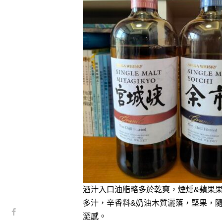
酒汁入口油脂略多於乾爽，煙燻&蘋果
多汁，辛香料&奶油木質灑落，堅果，
澀感。