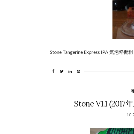
Stone Tangerine Express I
Stone V1.1 (
10 