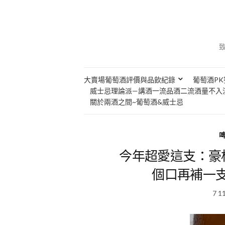
大賣場葡萄酒評價與品飲紀錄
葡萄酒PK
威士忌理論派—講酒一流品酒二流酒量不入
關於兩酒之間~葡萄酒&威士忌
今年超愛這支：豪格I
個口再補一
7 1