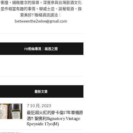
衝撞，細緻層次的探尋。深覺參與台灣飲酒文化
是件相當有趣的事情。聊威士忌、談葡萄酒，探
索美好!!聯絡資訊請洽：
betweenthe2wine@gmail.com
FB粉絲專頁：兩酒之間
最新文章
7 10 月, 2023
最近超火紅的麥卡倫17年單桶原
酒!!! 聖佛利Signatory Vintage
Speyside 17yo(M)