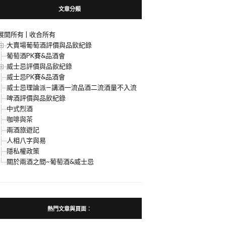
文章分類
展開所有
|
收合所有
大賣場葡萄酒評價與品飲紀錄
葡萄酒PK賽&品酒會
威士忌評價與品飲紀錄
威士忌PK賽&品酒會
威士忌理論派—講酒一流品酒二流酒量不入流
啤酒評價與品飲紀錄
中式烈酒
咖啡與茶
兩酒旅遊記
人相八字與易
隱私權政策
關於兩酒之間~葡萄酒&威士忌
熱門文章與頁面︰