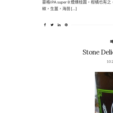
豪格IPA super 8 煙燻桂圓，柑
椒，生薑，海茴 […]
Stone Del
10 