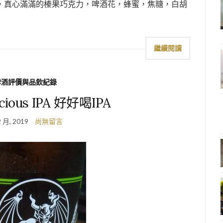
橘也有之，真心滿滿的榛果巧克力，啤酒花，蜂蜜，焦糖，白胡
繼續閱讀
啤酒評價與品飲紀錄
icious IPA 好好喝IPA
2 月, 2019
尚無留言