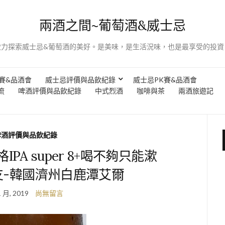
兩酒之間~葡萄酒&威士忌
致力探索威士忌&葡萄酒的美好。是美味，是生活況味，也是最享受的投資
賽&品酒會
威士忌評價與品飲紀錄
威士忌PK賽&品酒會
流
啤酒評價與品飲紀錄
中式烈酒
咖啡與茶
兩酒旅遊記
啤酒評價與品飲紀錄
PA super 8+喝不夠只能漱
支-韓國濟州白鹿潭艾爾
1 月, 2019
尚無留言