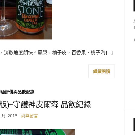
PA 氣泡略偏粗，消散速度頗快。鳳梨，柚子皮，百香果，桃子汽 […]
繼續閱讀
啤酒評價與品飲紀錄
2017年版)+守護神皮爾森 品飲紀錄
2 月, 2019
尚無留言