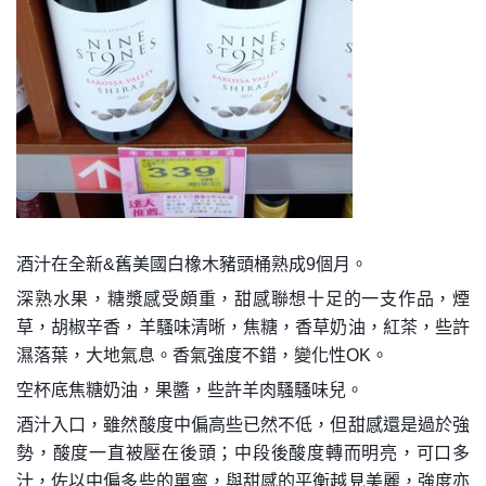
酒汁在全新&舊美國白橡木豬頭桶熟成9個月。
深熟水果，糖漿感受頗重，甜感聯想十足的一支作品，煙
草，胡椒辛香，羊騷味清晰，焦糖，香草奶油，紅茶，些許
濕落葉，大地氣息。香氣強度不錯，變化性OK。
空杯底焦糖奶油，果醬，些許羊肉騷騷味兒。
酒汁入口，雖然酸度中偏高些已然不低，但甜感還是過於強
勢，酸度一直被壓在後頭；中段後酸度轉而明亮，可口多
汁，佐以中偏多些的單寧，與甜感的平衡越見美麗，強度亦