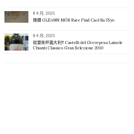
8 4 月, 2025
臻鑽 GLEANN MÓR Rare Find Caol Ila 35yo
8 4 月, 2025
就要來杯義大利!!! Castelli del Grevepesa Lamole
Chianti Classico Gran Selezione 2010