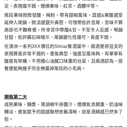
足，表現還不錯，煙燻果味，紅茶，酒體中等。
尾段果味微微發酸，梅粉，帶有甜椒風味，澀感&果酸感受
延伸入尾韻，微涼感竄升鼻腔，可惜帶些許苦尾，苦味不算
高卻也不難察覺，所幸苦中帶酸&甘，不至令人反感。喉韻
甘甜，些許礦石味暗示，尾韻變化性還可，長度不錯。
在澳洲一系列3XX價位的Shiraz餐酒當中，兩酒覺得這支的
表現算是非常不錯的，香氣典型，強度足風味夠，有單寧有
酸度有架構，不用擔心油膩口味重的台菜，且兩酒認為，搭
餐便能夠幾乎完全掩蓋掉尾段的小毛病。
開瓶第二天
成熟果味，糖漿，黑胡椒牛排醬汁，煙燻氣息頗重，奶油味
轉淡，香氣賦予的甜感聯想依舊清晰，就是酒精感已然多了
些。