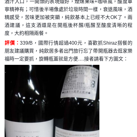
酒汁入口，一開頭的表現還好，煙燻果味+咖啡風，酸度單
寧精神有；可惜後半場像處於垃圾時間一樣，衰退風味，酒
精感受，苦味更加被突顯，純飲基本上已經不大OK了。兩
酒建議，這支酒還是在開瓶後杯醒/瓶醒至酸度清晰的程
度，大約相隔兩餐。
評價：
339/B，國際行情超過400元，喜歡抓Shiraz搭餐的
朋友建議購買，純飲居多者出門旅行忘了帶開瓶器去逛家樂
福時一定要抓，旋轉瓶蓋就是方便….接者請看下方圖文：