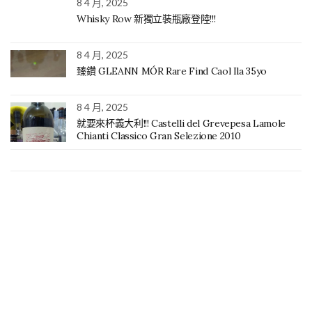
8 4 月, 2025
Whisky Row 新獨立裝瓶廠登陸!!!
8 4 月, 2025
臻鑽 GLEANN MÓR Rare Find Caol Ila 35yo
8 4 月, 2025
就要來杯義大利!!! Castelli del Grevepesa Lamole
Chianti Classico Gran Selezione 2010