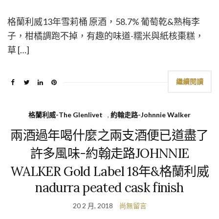
格蘭利威13年雪莉桶 原酒，58.7% 葡萄乾&熟梅李
子，柑橘調跑不掉，有趣的味道-糯米與紙核棗糕，
草 […]
繼續閱讀
格蘭利威-The Glenlivet
,
約翰走路-Johnnie Walker
兩酒過年喝什麼之兩支酒便已道盡了
許多風味-約翰走路JOHNNIE
WALKER Gold Label 18年&格蘭利威
nadurra peated cask finish
20 2 月, 2018
尚無留言