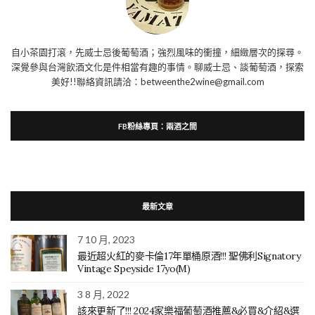
自小茶園打滾，先威士忌後葡萄酒；強烈風味的衝撞，細緻層次的探尋。
深覺參與台灣飲酒文化是件相當有趣的事情。聊威士忌、談葡萄酒，探索
美好!!聯絡資訊請洽：betweenthe2wine@gmail.com
FB粉絲專頁：兩酒之間
最新文章
7 10 月, 2023
最近超火紅的麥卡倫17年單桶原酒!!! 聖佛利Signatory
Vintage Speyside 17yo(M)
3 8 月, 2022
該來更新了!!! 2024家樂福葡萄酒推薦&必買&介紹&選