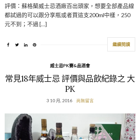
評價：蘇格蘭威士忌酒廠百出頭家，想要全部產品線
都試過的可以跟分享瓶或者買這支200ml中樣，250
元不到；不過 […]
繼續閱讀
威士忌PK賽&品酒會
常見18年威士忌 評價與品飲紀錄之 大
PK
3 10 月, 2016
尚無留言