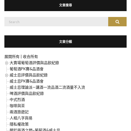
文章搜尋
搜
搜尋
尋：
文章分類
展開所有
|
收合所有
大賣場葡萄酒評價與品飲紀錄
葡萄酒PK賽&品酒會
威士忌評價與品飲紀錄
威士忌PK賽&品酒會
威士忌理論派—講酒一流品酒二流酒量不入流
啤酒評價與品飲紀錄
中式烈酒
咖啡與茶
兩酒旅遊記
人相八字與易
隱私權政策
關於兩酒之間~葡萄酒&威士忌