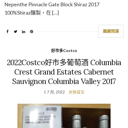
Nepenthe Pinnacle Gate Block Shiraz 2017
100%Shiraz釀製，在 […]
繼續閱讀
好市多Costco
2022Costco好市多葡萄酒 Columbia
Crest Grand Estates Cabernet
Sauvignon Columbia Valley 2017
1 7 月, 2022
尚無留言