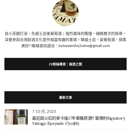
自小茶園打滾，先威士忌後葡萄酒；強烈風味的衝撞，細緻層次的探尋。
深覺參與台灣飲酒文化是件相當有趣的事情。聊威士忌、談葡萄酒，探索
美好!!聯絡資訊請洽：betweenthe2wine@gmail.com
FB粉絲專頁：兩酒之間
最新文章
7 10 月, 2023
最近超火紅的麥卡倫17年單桶原酒!!! 聖佛利Signatory
Vintage Speyside 17yo(M)