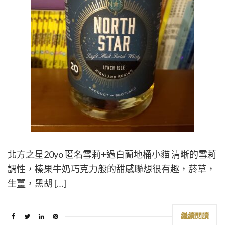
北方之星20yo 匿名雪莉+過白蘭地桶小貓 清晰的雪莉
調性，榛果牛奶巧克力般的甜感聯想很有趣，菸草，
生薑，黑胡 […]
繼續閱讀