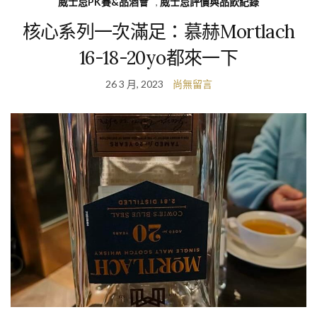
威士忌PK賽&品酒會
,
威士忌評價與品飲紀錄
核心系列一次滿足：慕赫Mortlach
16-18-20yo都來一下
26 3 月, 2023
尚無留言