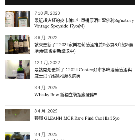
7 10 月, 2023
最近超火紅的麥卡倫17年單桶原酒!!! 聖佛利Signatory
Vintage Speyside 17yo(M)
3 8 月, 2022
該來更新了!!! 2024家樂福葡萄酒推薦&必買&介紹&選
購(春節後更新讀取中)
12 1 月, 2022
是該開始更新了：2024 Costco好市多啤酒葡萄酒與
威士忌 介紹&推薦&選購
8 4 月, 2025
Whisky Row 新獨立裝瓶廠登陸!!!
8 4 月, 2025
臻鑽 GLEANN MÓR Rare Find Caol Ila 35yo
8 4 月, 2025