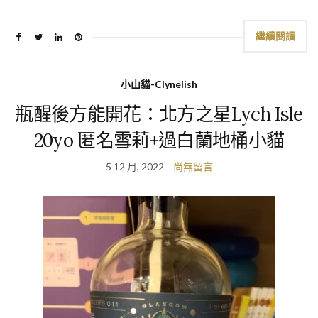
繼續閱讀
小山貓-Clynelish
瓶醒後方能開花：北方之星Lych Isle
20yo 匿名雪莉+過白蘭地桶小貓
5 12 月, 2022
尚無留言