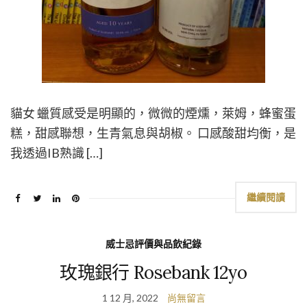
貓女 蠟質感受是明顯的，微微的煙燻，萊姆，蜂蜜蛋
糕，甜感聯想，生青氣息與胡椒。 口感酸甜均衡，是
我透過IB熟識 […]
繼續閱讀
威士忌評價與品飲紀錄
玫瑰銀行 Rosebank 12yo
1 12 月, 2022
尚無留言