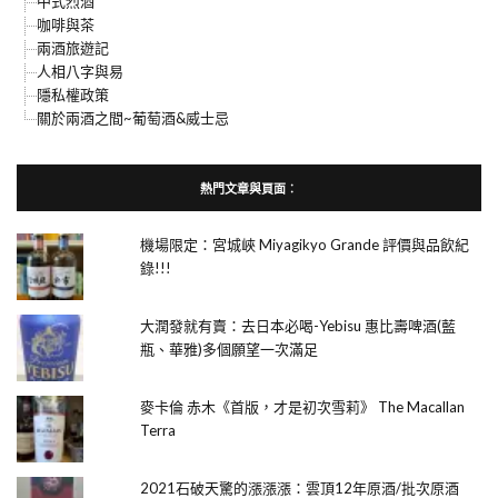
中式烈酒
咖啡與茶
兩酒旅遊記
人相八字與易
隱私權政策
關於兩酒之間~葡萄酒&威士忌
熱門文章與頁面︰
機場限定：宮城峽 Miyagikyo Grande 評價與品飲紀
錄!!!
大潤發就有賣：去日本必喝-Yebisu 惠比壽啤酒(藍
瓶、華雅)多個願望一次滿足
麥卡倫 赤木《首版，才是初次雪莉》 The Macallan
Terra
2021石破天驚的漲漲漲：雲頂12年原酒/批次原酒