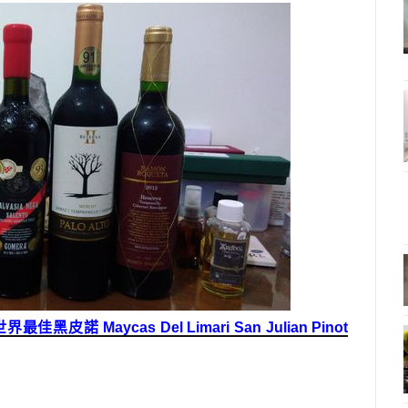
世界最佳黑皮諾 Maycas Del Limari San Julian Pinot