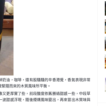
鮮奶油，咖啡，還有股騷騷的辛香港覺，香氣表現非常
被緊隨而來的木質風味所平衡。
像又更厚實了些，前段酸度依舊勝過甜感一些，中段草
一波甜感浮現，隨後煙燻風味竄出，再來冒出木質味與