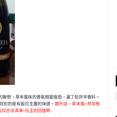
的聯想，草本風味的香氣相當強勁，灑了些許辛香料。
特別的是有股花生醬的味道。
題外話，草本風+煎茶根
吉綜合冰淇淋+白玉的回憶啊…