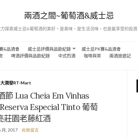
兩酒之間~葡萄酒&威士忌
致力探索威士忌&葡萄酒的美好。是美味，是生活況味，也是最享受的投資
賽&品酒會
威士忌評價與品飲紀錄
威士忌PK賽&品酒會
流
啤酒評價與品飲紀錄
中式烈酒
咖啡與茶
兩酒旅遊記
大潤發RT-Mart
 Lua Cheia Em Vinhas
 Reserva Especial Tinto 葡萄
亮莊園老藤紅酒
6 月, 2017
尚無留言