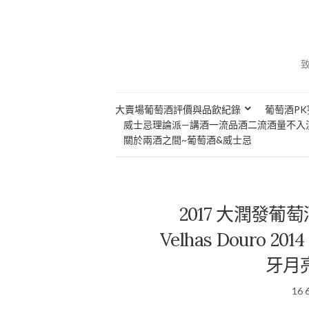
大賣場葡萄酒評價與品飲紀錄
葡萄酒PK
威士忌理論派—講酒一流品酒二流酒量不入
關於兩酒之間~葡萄酒&威士忌
2017 大潤發葡萄酒節
Velhas Douro 2014
牙月
16 