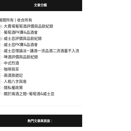
文章分類
展開所有
|
收合所有
大賣場葡萄酒評價與品飲紀錄
葡萄酒PK賽&品酒會
威士忌評價與品飲紀錄
威士忌PK賽&品酒會
威士忌理論派—講酒一流品酒二流酒量不入流
啤酒評價與品飲紀錄
中式烈酒
咖啡與茶
兩酒旅遊記
人相八字與易
隱私權政策
關於兩酒之間~葡萄酒&威士忌
熱門文章與頁面︰