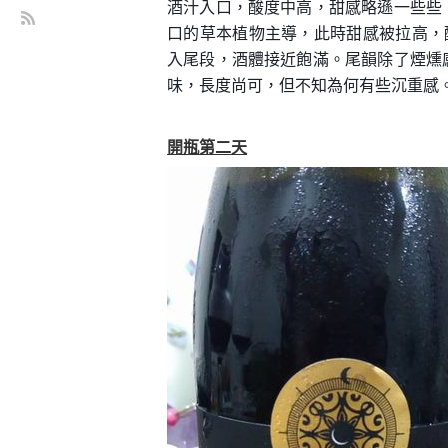
酒汁入口，酸度中高，甜感略遜一些些
口的草本植物主導，此時甜感被拉高，
入尾段，酒體接近飽滿。尾韻除了煙燻
味，長度尚可，但不知為何有些沉重感
開瓶第二天