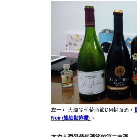
左一，
大潤發葡萄酒節DM封面酒，
Noir
(連結點這裡)
。