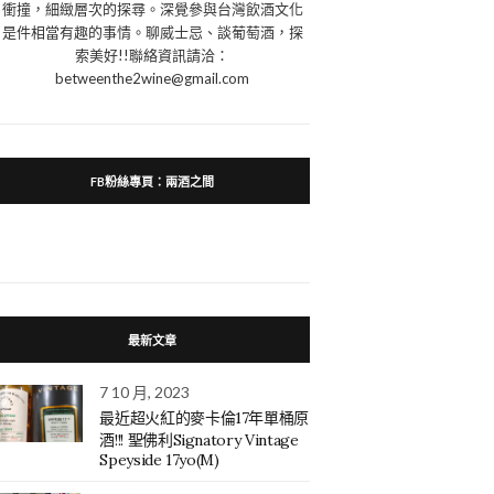
衝撞，細緻層次的探尋。深覺參與台灣飲酒文化
是件相當有趣的事情。聊威士忌、談葡萄酒，探
索美好!!聯絡資訊請洽：
betweenthe2wine@gmail.com
FB粉絲專頁：兩酒之間
最新文章
7 10 月, 2023
最近超火紅的麥卡倫17年單桶原
酒!!! 聖佛利Signatory Vintage
Speyside 17yo(M)