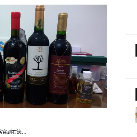
路寫到右邊…