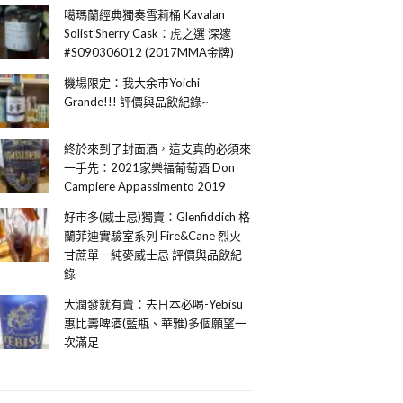
噶瑪蘭經典獨奏雪莉桶 Kavalan
Solist Sherry Cask：虎之選 深邃
#S090306012 (2017MMA金牌)
機場限定：我大余市Yoichi
Grande!!! 評價與品飲紀錄~
終於來到了封面酒，這支真的必須來
一手先：2021家樂福葡萄酒 Don
Campiere Appassimento 2019
好市多(威士忌)獨賣：Glenfiddich 格
蘭菲迪實驗室系列 Fire&Cane 烈火
甘蔗單一純麥威士忌 評價與品飲紀
錄
大潤發就有賣：去日本必喝-Yebisu
惠比壽啤酒(藍瓶、華雅)多個願望一
次滿足