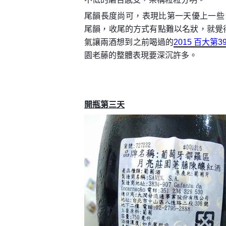
尾韻長度尚可，表現比第一天優上一些
尾韻，收尾的方式有點難以名狀，就覺
氣讓兩酒想到之前喝過的
2015 百大第39名
園老藤的整體表現要深沉許多。
開瓶第三天