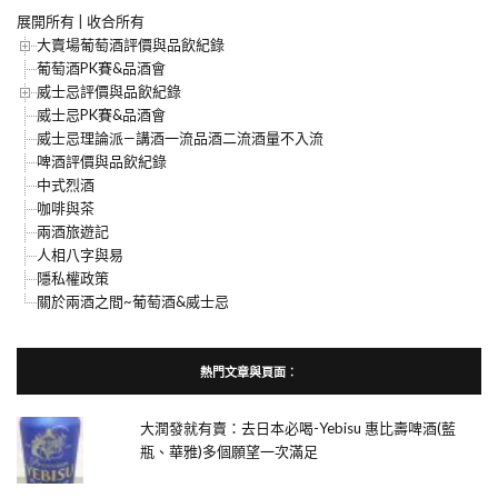
展開所有
|
收合所有
大賣場葡萄酒評價與品飲紀錄
葡萄酒PK賽&品酒會
威士忌評價與品飲紀錄
威士忌PK賽&品酒會
威士忌理論派—講酒一流品酒二流酒量不入流
啤酒評價與品飲紀錄
中式烈酒
咖啡與茶
兩酒旅遊記
人相八字與易
隱私權政策
關於兩酒之間~葡萄酒&威士忌
熱門文章與頁面︰
大潤發就有賣：去日本必喝-Yebisu 惠比壽啤酒(藍
瓶、華雅)多個願望一次滿足