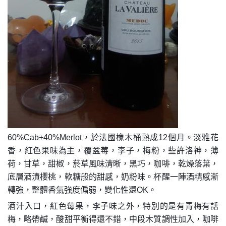
60%Cab+40%Merlot，於法國橡木桶熟成12個月。淡雅花
香，紅色果味為主，覆盆莓，李子，梅粉，些許洛神，薄
荷，甘草，甜椒，菸草風味清晰，黑巧，咖啡，乾燥落葉，
底層酒漬櫻桃，軟糖般的甜感，奶粉味。杯醒一陣酒精感漸
轉強，整體香氣強度偏弱，變化性還OK。
酒汁入口，紅色莓果，李子味之外，特別的是有青梅有話
梅，略帶鹹，酸甜平衡得還不錯，中段木質調性加入，咖啡