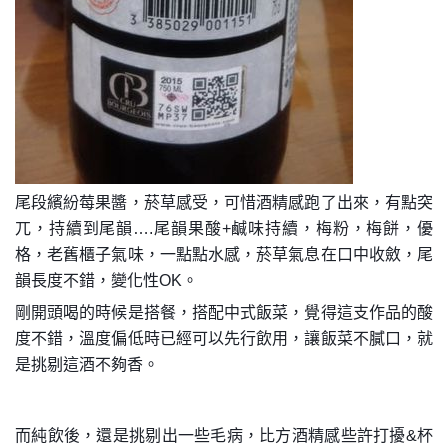
尾段繽紛莓果醬，菸草感受，可惜酒精感跑了出來，有點突
兀，持續到尾韻….尾韻果酸+鹹味持續，梅粉，梅餅，優
格，老舊櫃子氣味，一點點水感，菸草氣息在口中收斂，尾
韻長度不錯，變化性OK。
剛開頭喝的時候是搭餐，搭配中式飯菜，覺得這支作品的酸
度不錯，溫度偏低時已經可以先行飲用，讓飯菜不膩口，就
是挑剔這酒不夠香。
而純飲後，還是挑剔出一些毛病，比方酒精感些許打擾&杯