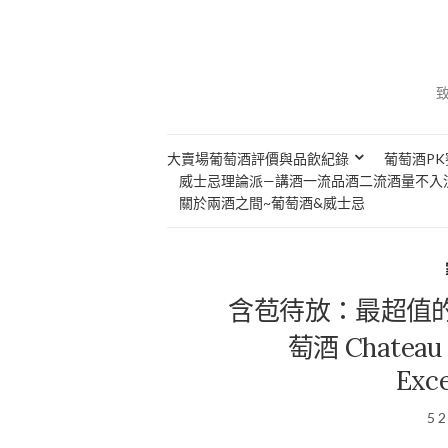
大賣場葡萄酒評價與品飲紀錄
葡萄酒PK
威士忌理論派—講酒一流品酒二流酒量不入
關於兩酒之間~葡萄酒&威士忌
含苞待放：最超值的
萄酒 Chateau L
Exce
5 2