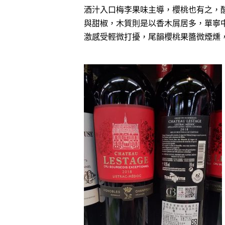
酒汁入口梅李果味主導，櫻桃也有之，
與甜椒，木質則是以香木屑居多，單寧
激感受輕微打擾，尾韻櫻桃果醬微煙燻