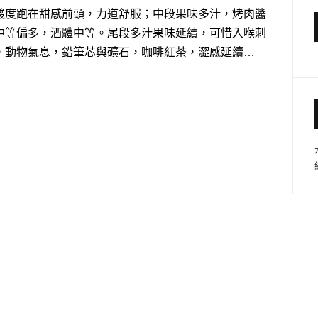
酸度跑在甜感前頭，力道舒服；中段果味多汁，烤肉醬
中等偏多，酒體中等。
尾段多汁果味延續，可惜入喉刺
，動物氣息，鉛筆芯與礦石，咖啡紅茶，澀感延續…