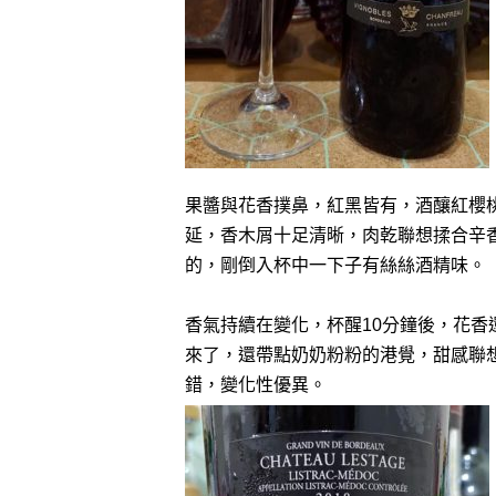
果醬與花香撲鼻，紅黑皆有，酒釀紅櫻
延，香木屑十足清晰，肉乾聯想揉合辛
的，剛倒入杯中一下子有絲絲酒精味。
香氣持續在變化，杯醒10分鐘後，花
來了，還帶點奶奶粉粉的港覺，甜感聯
錯，變化性優異。