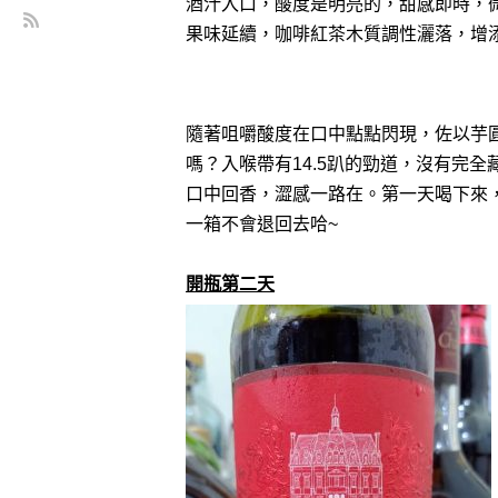
酒汁入口，酸度是明亮的，甜感即時，
果味延續，咖啡紅茶木質調性灑落，增
隨著咀嚼酸度在口中點點閃現，佐以芋
嗎？入喉帶有14.5趴的勁道，沒有完
口中回香，澀感一路在。
第一天喝下來
一箱不會退回去哈~
開瓶第二天