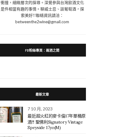
衝撞，細緻層次的探尋。深覺參與台灣飲酒文化
是件相當有趣的事情。聊威士忌、談葡萄酒，探
索美好!!聯絡資訊請洽：
betweenthe2wine@gmail.com
FB粉絲專頁：兩酒之間
最新文章
7 10 月, 2023
最近超火紅的麥卡倫17年單桶原
酒!!! 聖佛利Signatory Vintage
Speyside 17yo(M)