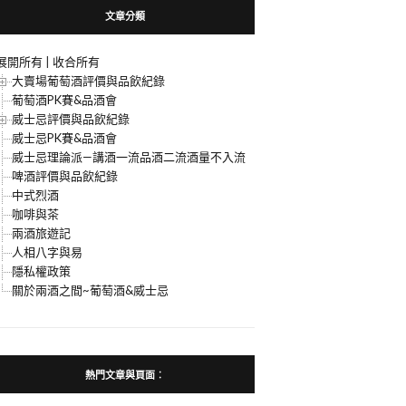
文章分類
展開所有
|
收合所有
大賣場葡萄酒評價與品飲紀錄
葡萄酒PK賽&品酒會
威士忌評價與品飲紀錄
威士忌PK賽&品酒會
威士忌理論派—講酒一流品酒二流酒量不入流
啤酒評價與品飲紀錄
中式烈酒
咖啡與茶
兩酒旅遊記
人相八字與易
隱私權政策
關於兩酒之間~葡萄酒&威士忌
熱門文章與頁面︰