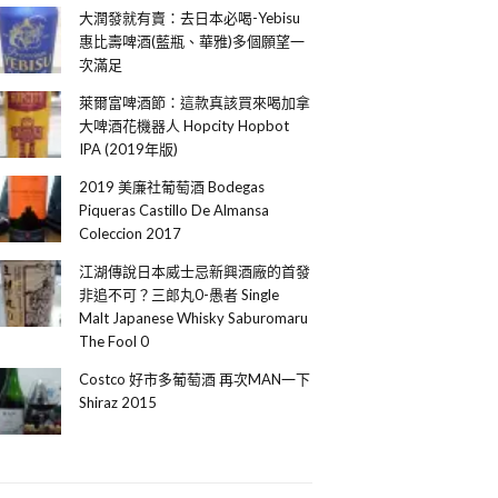
大潤發就有賣：去日本必喝-Yebisu
惠比壽啤酒(藍瓶、華雅)多個願望一
次滿足
萊爾富啤酒節：這款真該買來喝加拿
大啤酒花機器人 Hopcity Hopbot
IPA (2019年版)
2019 美廉社葡萄酒 Bodegas
Piqueras Castillo De Almansa
Coleccion 2017
江湖傳說日本威士忌新興酒廠的首發
非追不可？三郎丸0-愚者 Single
Malt Japanese Whisky Saburomaru
The Fool 0
Costco 好市多葡萄酒 再次MAN一下
Shiraz 2015