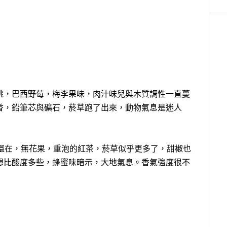
桃，巴西野莓，梅李果味，肉汁味兒與木質調性一直蔓
香，鉛筆芯與礦石，菸草跑了出來，動物氣息是迷人
香還在，無花果，重泡的紅茶，菸草似乎更多了，甜椒也
想比酸度多些，蜂蜜味暗示，大地氣息。香氣強度很不