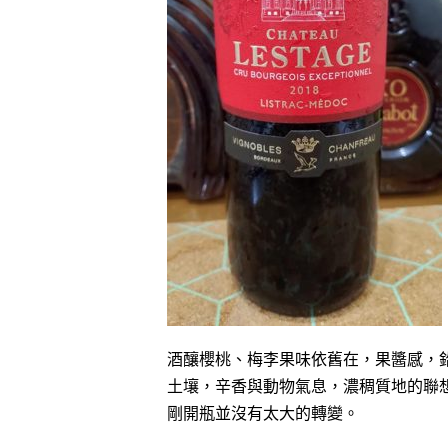
酒釀櫻桃、梅李果味依舊在，果醬感，
土壤，辛香與動物氣息，濃稠質地的聯
剛開瓶並沒有太大的轉變。