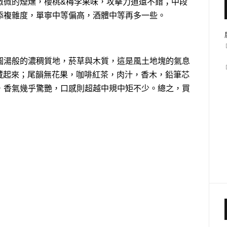
微微的煙燻，櫻桃&梅李果味，攻擊力道還不錯；中段
添複雜度，單寧中等偏高，酒體中等再多一些。
圓湯般的濃稠質地，菸草與木質，這是風土地塊的氣息
全藏起來；尾韻無花果，咖啡紅茶，肉汁，香木，鉛筆芯
，香氣幾乎驚艷，口感則超越中規中矩不少。總之，買