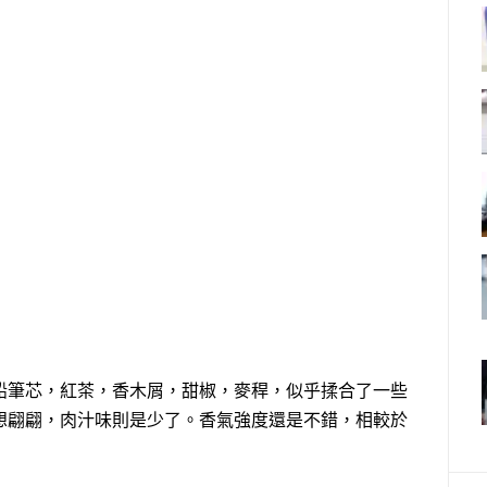
鉛筆芯，紅茶，香木屑，甜椒，麥稈，似乎揉合了一些
想翩翩，肉汁味則是少了。香氣強度還是不錯，相較於