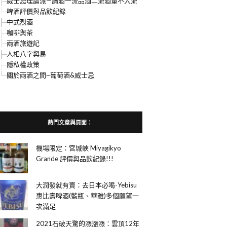
威士忌理論派—講酒一流品酒二流酒量不入流
啤酒評價與品飲紀錄
中式烈酒
咖啡與茶
兩酒旅遊記
人相八字與易
隱私權政策
關於兩酒之間~葡萄酒&威士忌
熱門文章與頁面︰
機場限定：宮城峽 Miyagikyo
Grande 評價與品飲紀錄!!!
大潤發就有賣：去日本必喝-Yebisu
惠比壽啤酒(藍瓶、華雅)多個願望一
次滿足
2021石破天驚的漲漲漲：雲頂12年