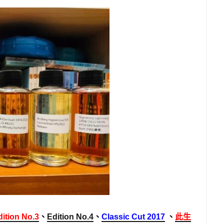
dition No.3
、
Edition No.4
、
Classic Cut 2017
、
此生