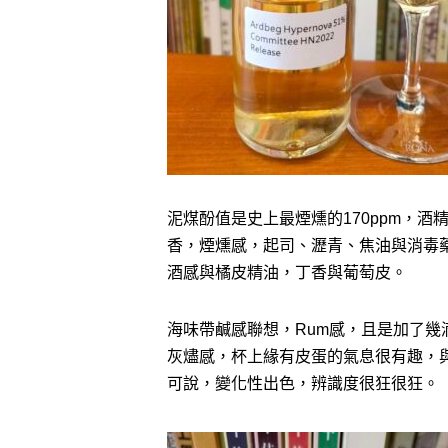
泥煤酚值是史上最煙燻的170ppm，酒
香，煙燻感，起司、瀝青、焦油與消毒
酒感與橘皮精油，丁香與葡萄皮。
海味帶鹹感聯想，Rum感，且是加了
灰燼感，杯上緣有皮蛋的氣息很有趣，
可說，變化性出色，辨識度很狂很狂。