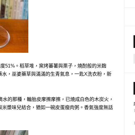
精度51%。稻草堆，窯烤蕃薯與栗子，燒酎般的米麴
藥水，巫婆藥草與滿滿的生青氣息，一匙X洗衣粉，新
幾滴水的那種，輪胎皮摩擦摩擦，已燒成白色的木炭火，
與米漿味兒結合，猶如一碗皮蛋瘦肉粥。香氣強度無話