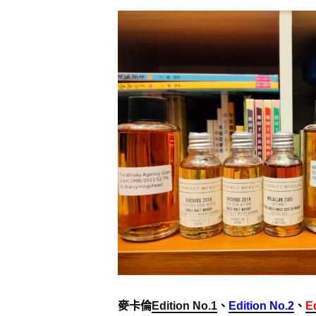
麥卡倫
Edition No.1
、
Edition No.2
、
E