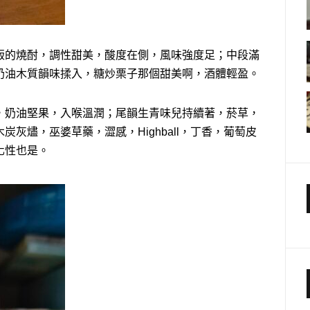
版的燒酎，調性甜美，酸度在側，風味強度足；中段滿
奶油木質韻味揉入，糖炒栗子那個甜美啊，酒體輕盈。
，奶油堅果，入喉溫潤；尾韻生青味兒持續著，菸草，
灰燼，巫婆草藥，澀感，Highball，丁香，葡萄皮
化性也是。