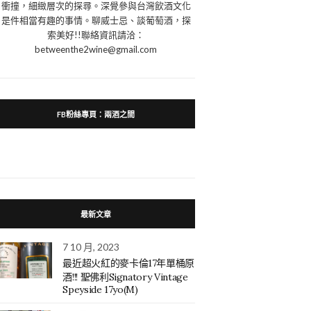
衝撞，細緻層次的探尋。深覺參與台灣飲酒文化
是件相當有趣的事情。聊威士忌、談葡萄酒，探
索美好!!聯絡資訊請洽：
betweenthe2wine@gmail.com
FB粉絲專頁：兩酒之間
最新文章
7 10 月, 2023
最近超火紅的麥卡倫17年單桶原
酒!!! 聖佛利Signatory Vintage
Speyside 17yo(M)