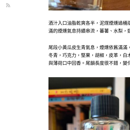
酒汁入口油脂乾爽各半，泥煤煙燻過桶
滿的煙燻氣息持續串流，蕃薯、水梨，
尾段小黃瓜皮生青氣息，煙燻依舊滿滿
冬青，巧克力，堅果，胡椒，皮革，白木炭
與薄荷口中回香。尾韻長度很不錯，變