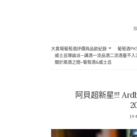
大賣場葡萄酒評價與品飲紀錄
葡萄酒PK
威士忌理論派—講酒一流品酒二流酒量不入
關於兩酒之間~葡萄酒&威士忌
阿貝超新星!!! Ardb
2
19 