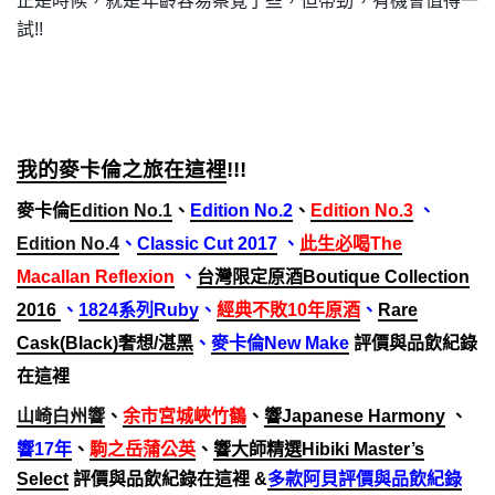
正是時候，就是年齡容易察覺了些，但帶勁，有機會值得一
試!!
我的麥卡倫之旅在這裡
!!!
麥卡倫
Edition No.1
、
Edition No.2
、
Edition No.3
、
Edition No.4
、
Classic Cut 2017
、
此生必喝The
Macallan Reflexion
、
台灣限定原酒
Boutique Collection
2016
、
1824系列Ruby
、
經典不敗10年原酒
、
Rare
Cask(Black)奢想/湛黑
、
麥卡倫New Make
評價與品飲紀錄
在這裡
山崎白州響
、
余市宮城峽竹鶴
、
響Japanese Harmony
、
響17年
、
駒之岳蒲公英
、
響大師精選Hibiki Master’s
Select
評價與品飲紀錄在這裡
&
多款阿貝評價與品飲紀錄