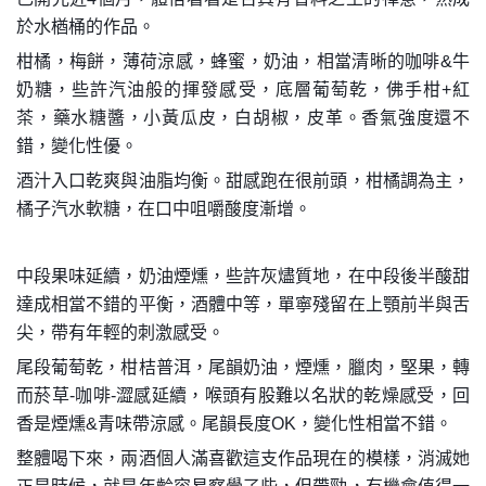
於水楢桶的作品。
柑橘，梅餅，薄荷涼感，蜂蜜，奶油，相當清晰的咖啡&牛
奶糖，些許汽油般的揮發感受，底層葡萄乾，佛手柑+紅
茶，藥水糖醬，小黃瓜皮，白胡椒，皮革。香氣強度還不
錯，變化性優。
酒汁入口乾爽與油脂均衡。甜感跑在很前頭，柑橘調為主，
橘子汽水軟糖，在口中咀嚼酸度漸增。
中段果味延續，奶油煙燻，些許灰燼質地，在中段後半酸甜
達成相當不錯的平衡，酒體中等，單寧殘留在上顎前半與舌
尖，帶有年輕的刺激感受。
尾段葡萄乾，柑桔普洱，尾韻奶油，煙燻，臘肉，堅果，轉
而菸草-咖啡-澀感延續，喉頭有股難以名狀的乾燥感受，回
香是煙燻&青味帶涼感。尾韻長度OK，變化性相當不錯。
整體喝下來，兩酒個人滿喜歡這支作品現在的模樣，消滅她