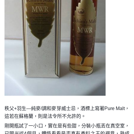
秩父+羽生—純麥/調和麥芽威士忌，酒標上寫著Pure Malt，
這若在蘇格蘭，則是法令所不允許的。
剛開瓶試了一小口，實在是有些甜，分裝小瓶丟在真空室，
已開光近4個月，體悟看看是否真有香料之王的禪意，熟成