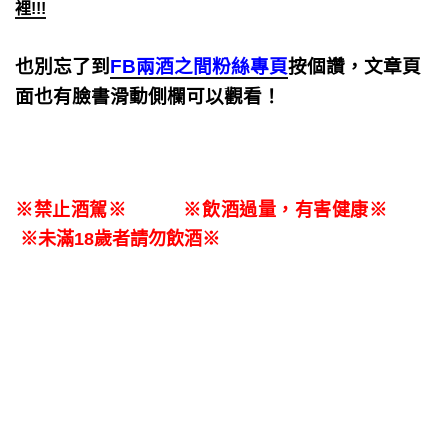
裡!!!
也別忘了到
FB兩酒之間粉絲專頁
按個讚，文章頁
面也有臉書滑動側欄可以觀看！
※禁止酒駕※ ※飲酒過量，有害健康※
※未滿18歲者請勿飲酒※