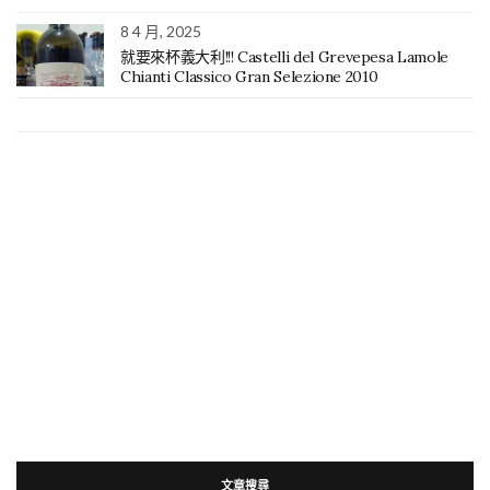
8 4 月, 2025
就要來杯義大利!!! Castelli del Grevepesa Lamole
Chianti Classico Gran Selezione 2010
文章搜尋