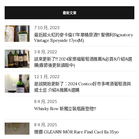
最新文章
7 10 月, 2023
最近超火紅的麥卡倫17年單桶原酒!!! 聖佛利Signatory
Vintage Speyside 17yo(M)
3 8 月, 2022
該來更新了!!! 2024家樂福葡萄酒推薦&必買&介紹&選
購(春節後更新讀取中)
12 1 月, 2022
是該開始更新了：2024 Costco好市多啤酒葡萄酒與
威士忌 介紹&推薦&選購
8 4 月, 2025
Whisky Row 新獨立裝瓶廠登陸!!!
8 4 月, 2025
臻鑽 GLEANN MÓR Rare Find Caol Ila 35yo