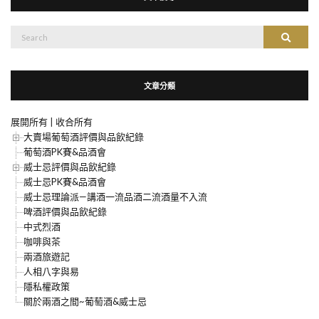
搜
搜尋
尋：
文章分類
展開所有
|
收合所有
大賣場葡萄酒評價與品飲紀錄
葡萄酒PK賽&品酒會
威士忌評價與品飲紀錄
威士忌PK賽&品酒會
威士忌理論派—講酒一流品酒二流酒量不入流
啤酒評價與品飲紀錄
中式烈酒
咖啡與茶
兩酒旅遊記
人相八字與易
隱私權政策
關於兩酒之間~葡萄酒&威士忌