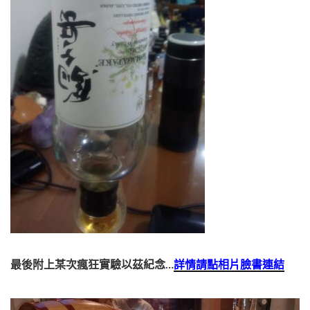
最後附上某次瘋狂實驗以茲紀念…
詳情請點相片臉書連結