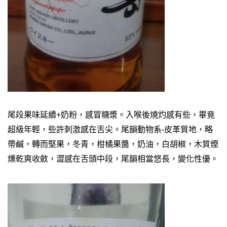
尾段果味延續+奶粉，感冒糖漿。入喉後燒灼感有些，畢竟
超級年輕，些許刺激感在舌尖。
尾韻動物系-皮革質地，略
帶鹹，轉而堅果，冬青，柑橘果醬，奶油，白胡椒，木質煙
燻乾爽收斂，澀感在舌頭中段，尾韻相當悠長，變化性優。