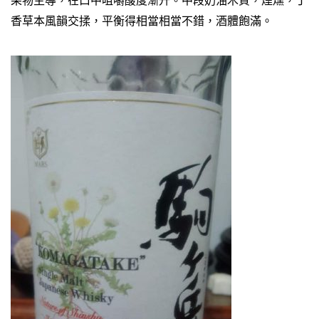
果物主導，在口中咀嚼酸度漸升。中段奶油木質，煙燻，丁
香草本風韻交揉，平衡得相當相當不錯，酒體飽滿。