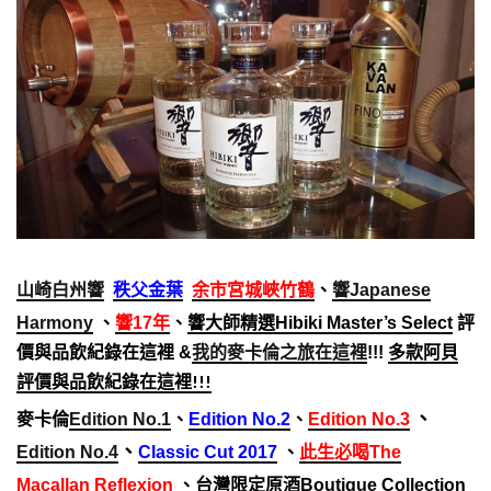
山崎白州響
秩父金葉
余市宮城峽竹鶴
、
響Japanese
Harmony
、
響17年
、
響大師精選Hibiki Master’s Select
評
多款阿貝
價與品飲紀錄在這裡
&
我的麥卡倫之旅在這裡
!!!
評價與品飲紀錄在這裡!!!
、
麥卡倫
Edition No.1
、
Edition No.2
、
Edition No.3
、
Edition No.4
Classic Cut 2017
、
此生必喝The
Macallan Reflexion
、
台灣限定原酒
Boutique Collection