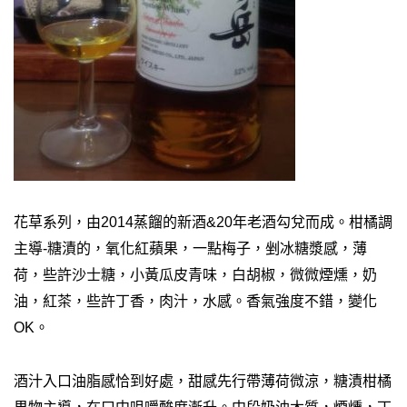
花草系列，由2014蒸餾的新酒&20年老酒勾兌而成。柑橘調
主導-糖漬的，氧化紅蘋果，一點梅子，剉冰糖漿感，薄
荷，些許沙士糖，小黃瓜皮青味，白胡椒，微微煙燻，奶
油，紅茶，些許丁香，肉汁，水感。香氣強度不錯，變化
OK。
酒汁入口油脂感恰到好處，甜感先行帶薄荷微涼，糖漬柑橘