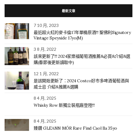
最新文章
7 10 月, 2023
最近超火紅的麥卡倫17年單桶原酒!!! 聖佛利Signatory
Vintage Speyside 17yo(M)
3 8 月, 2022
該來更新了!!! 2024家樂福葡萄酒推薦&必買&介紹&選
購(春節後更新讀取中)
12 1 月, 2022
是該開始更新了：2024 Costco好市多啤酒葡萄酒與
威士忌 介紹&推薦&選購
8 4 月, 2025
Whisky Row 新獨立裝瓶廠登陸!!!
8 4 月, 2025
臻鑽 GLEANN MÓR Rare Find Caol Ila 35yo