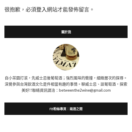
很抱歉，必須
登入
網站才能發佈留言。
關於我
自小茶園打滾，先威士忌後葡萄酒；強烈風味的衝撞，細緻層次的探尋。
深覺參與台灣飲酒文化是件相當有趣的事情。聊威士忌、談葡萄酒，探索
美好!!聯絡資訊請洽：betweenthe2wine@gmail.com
FB粉絲專頁：兩酒之間