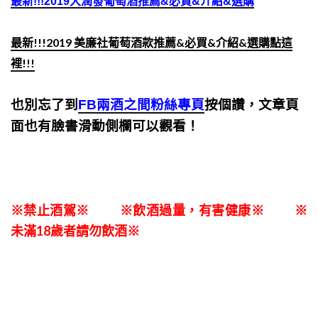
最新!!!2019大潤發葡萄酒推薦&必買&介紹&選購
最新!!!2019 美廉社葡萄酒款推薦&必買&介紹&選購點這
裡!!!
也別忘了到
FB兩酒之間粉絲專頁
按個讚，文章頁
面也有臉書滑動側欄可以觀看！
※禁止酒駕※ ※飲酒過量，有害健康※ ※
未滿18歲者請勿飲酒※