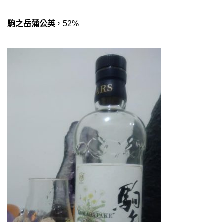
駒之岳蒲公英
，52%