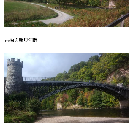
古橋與斯貝河畔