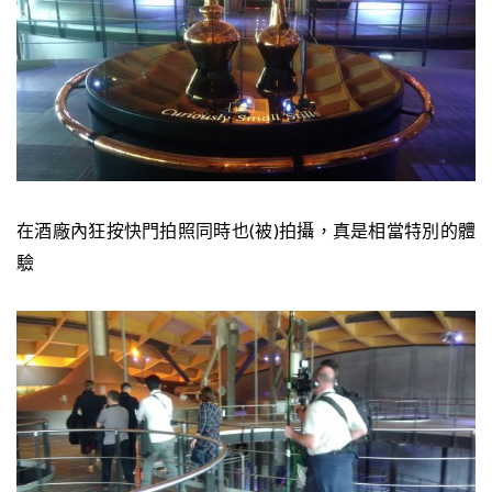
在酒廠內狂按快門拍照同時也(被)拍攝，真是相當特別的體
驗