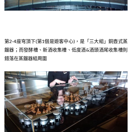
第2-4座穹頂下(第1個是遊客中心)，是「三大組」銅壺式蒸
餾器；而發酵槽、新酒收集槽、低度酒&酒頭酒尾收集槽則
錯落在蒸餾器組周圍