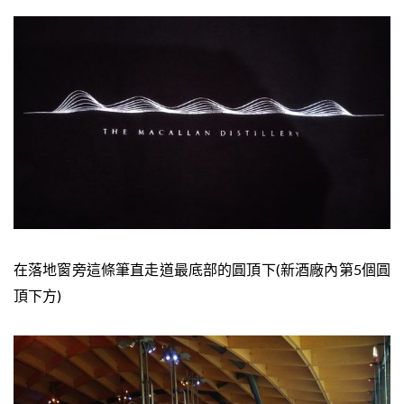
在落地窗旁這條筆直走道最底部的圓頂下(新酒廠內第5個圓
頂下方)