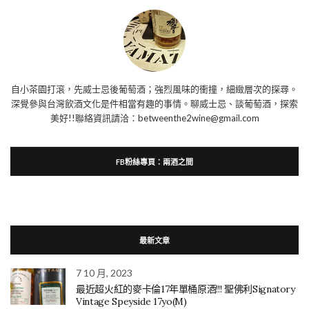
自小茶園打滾，先威士忌後葡萄酒；強烈風味的衝撞，細緻層次的探尋。
深覺參與台灣飲酒文化是件相當有趣的事情。聊威士忌、談葡萄酒，探索
美好!!聯絡資訊請洽：betweenthe2wine@gmail.com
FB粉絲專頁：兩酒之間
最新文章
7 10 月, 2023
最近超火紅的麥卡倫17年單桶原酒!!! 聖佛利Signatory
Vintage Speyside 17yo(M)