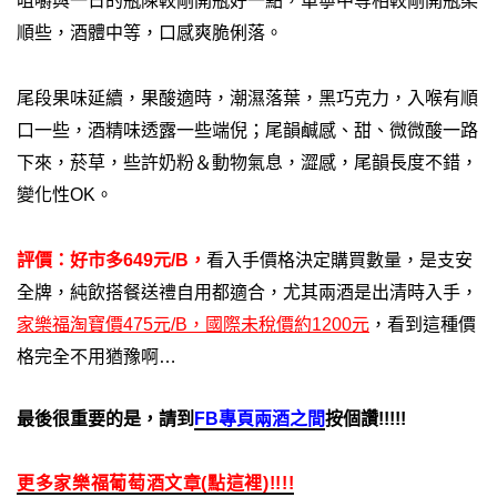
咀嚼與一日的瓶陳較剛開瓶好一點，單寧中等相較剛開瓶柔
順些，酒體中等，口感爽脆俐落。
尾段果味延續，果酸適時，潮濕落葉，黑巧克力，入喉有順
口一些，酒精味透露一些端倪；尾韻鹹感、甜、微微酸一路
下來，菸草，些許奶粉＆動物氣息，澀感，尾韻長度不錯，
變化性OK。
評價：好市多649元/B，
看入手價格決定購買數量，是支安
全牌，純飲搭餐送禮自用都適合，尤其兩酒是出清時入手，
家樂福淘寶價475元/B，國際未稅價約1200元
，看到這種價
格完全不用猶豫啊…
最後很重要的是，請到
FB專頁兩酒之間
按個讚!!!!!
更多家樂福葡萄酒文章(點這裡)!!!!