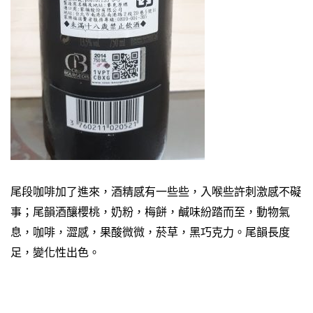
尾段咖啡加了進來，酒精感有一些些，入喉些許刺激感不礙
事；尾韻酒釀櫻桃，奶粉，梅餅，鹹味紛踏而至，動物氣
息，咖啡，澀感，果酸微微，菸草，黑巧克力。尾韻長度
足，變化性出色。