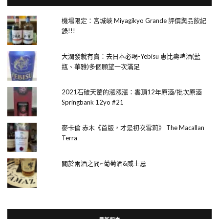
機場限定：宮城峽 Miyagikyo Grande 評價與品飲紀
錄!!!
大潤發就有賣：去日本必喝-Yebisu 惠比壽啤酒(藍
瓶、華雅)多個願望一次滿足
2021石破天驚的漲漲漲：雲頂12年原酒/批次原酒
Springbank 12yo #21
麥卡倫 赤木《首版，才是初次雪莉》 The Macallan
Terra
關於兩酒之間~葡萄酒&威士忌