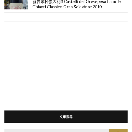
就要來杯義大利!!! Castelli del Grevepesa Lamole
Chianti Classico Gran Selezione 2010
文章搜尋
搜