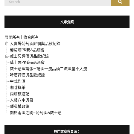
搜尋
尋：
文章分類
展開所有
|
收合所有
大賣場葡萄酒評價與品飲紀錄
葡萄酒PK賽&品酒會
威士忌評價與品飲紀錄
威士忌PK賽&品酒會
威士忌理論派—講酒一流品酒二流酒量不入流
啤酒評價與品飲紀錄
中式烈酒
咖啡與茶
兩酒旅遊記
人相八字與易
隱私權政策
關於兩酒之間~葡萄酒&威士忌
熱門文章與頁面︰