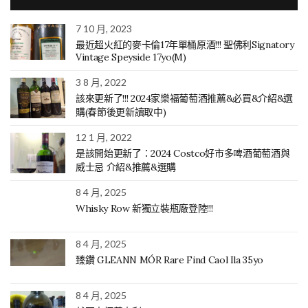
7 10 月, 2023
最近超火紅的麥卡倫17年單桶原酒!!! 聖佛利Signatory
Vintage Speyside 17yo(M)
3 8 月, 2022
該來更新了!!! 2024家樂福葡萄酒推薦&必買&介紹&選
購(春節後更新讀取中)
12 1 月, 2022
是該開始更新了：2024 Costco好市多啤酒葡萄酒與
威士忌 介紹&推薦&選購
8 4 月, 2025
Whisky Row 新獨立裝瓶廠登陸!!!
8 4 月, 2025
臻鑽 GLEANN MÓR Rare Find Caol Ila 35yo
8 4 月, 2025