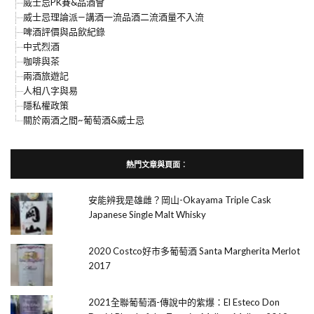
威士忌PK賽&品酒會
威士忌理論派—講酒一流品酒二流酒量不入流
啤酒評價與品飲紀錄
中式烈酒
咖啡與茶
兩酒旅遊記
人相八字與易
隱私權政策
關於兩酒之間~葡萄酒&威士忌
熱門文章與頁面︰
安能辨我是雄雌？岡山-Okayama Triple Cask
Japanese Single Malt Whisky
2020 Costco好市多葡萄酒 Santa Margherita Merlot
2017
2021全聯葡萄酒-傳說中的紫爆：El Esteco Don