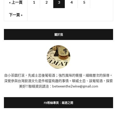
« 上一頁
1
2
3
4
5
下一頁 »
關於我
自小茶園打滾，先威士忌後葡萄酒；強烈風味的衝撞，細緻層次的探尋。
深覺參與台灣飲酒文化是件相當有趣的事情。聊威士忌、談葡萄酒，探索
美好!!聯絡資訊請洽：betweenthe2wine@gmail.com
FB粉絲專頁：兩酒之間