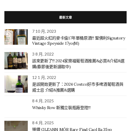
最新文章
7 10 月, 2023
最近超火紅的麥卡倫17年單桶原酒!!! 聖佛利Signatory
Vintage Speyside 17yo(M)
3 8 月, 2022
該來更新了!!! 2024家樂福葡萄酒推薦&必買&介紹&選
購(春節後更新讀取中)
12 1 月, 2022
是該開始更新了：2024 Costco好市多啤酒葡萄酒與
威士忌 介紹&推薦&選購
8 4 月, 2025
Whisky Row 新獨立裝瓶廠登陸!!!
8 4 月, 2025
臻鑽 GLEANN MÓR Rare Find Caol Ila 35yo