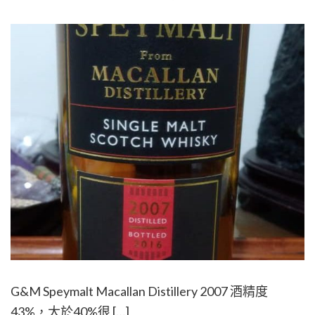
G&M Speymalt Macallan Distillery 2007 酒精度
43%，大於40%很 […]