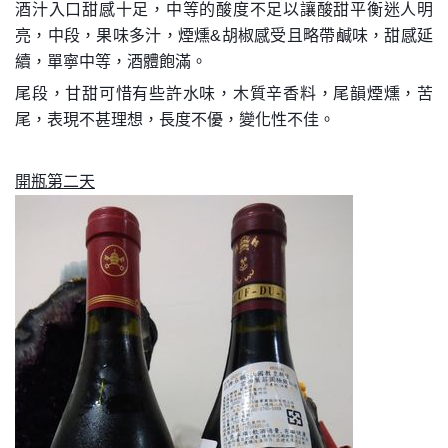
酒汁入口甜感十足，中等的酸度不足以讓酸甜平衡迷人明
亮，中段，果味多汁，煙燻&胡椒感受且略帶鹹味，甜感延
續，單寧中等，酒體飽滿。
尾段，甘甜可惜有些許水味，木質辛香料，尾韻煙燻，苦
尾，表現不甚理想，長度不優，變化性不佳。
開瓶第二天