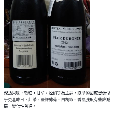
深熟果味，軟糖，甘草，煙硝等為主調，賦予的甜感想像似
乎更甚昨日，紅茶，些許薄荷、白胡椒。香氣強度有些許減
弱，變化性普通。