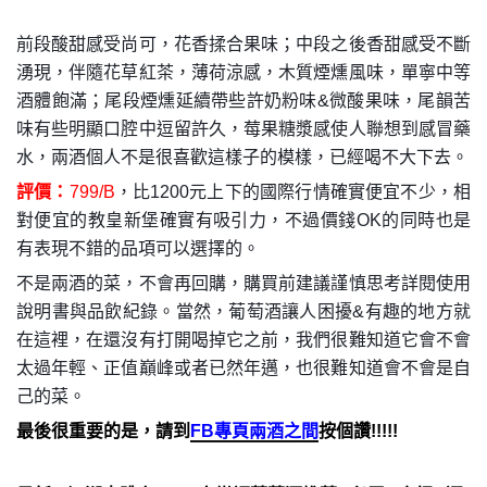
前段酸甜感受尚可，花香揉合果味；中段之後香甜感受不斷
湧現，伴隨花草紅茶，薄荷涼感，木質煙燻風味，單寧中等
酒體飽滿；尾段煙燻延續帶些許奶粉味&微酸果味，尾韻苦
味有些明顯口腔中逗留許久，莓果糖漿感使人聯想到感冒藥
水，兩酒個人不是很喜歡這樣子的模樣，已經喝不大下去。
評價：
799/B
，比1200元上下的國際行情確實便宜不少，相
對便宜的教皇新堡確實有吸引力，不過價錢OK的同時也是
有表現不錯的品項可以選擇的。
不是兩酒的菜，不會再回購，購買前建議謹慎思考詳閱使用
說明書與品飲紀錄。當然，葡萄酒讓人困擾&有趣的地方就
在這裡，在還沒有打開喝掉它之前，我們很難知道它會不會
太過年輕、正值巔峰或者已然年邁，也很難知道會不會是自
己的菜。
最後很重要的是，請到
FB專頁兩酒之間
按個讚!!!!!