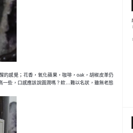
醒的感覺；花香，氧化蘋果，咖啡，oak，胡椒皮革仍
高一些，口感應該說圓潤嗎？欸…難以名狀，雖無老態