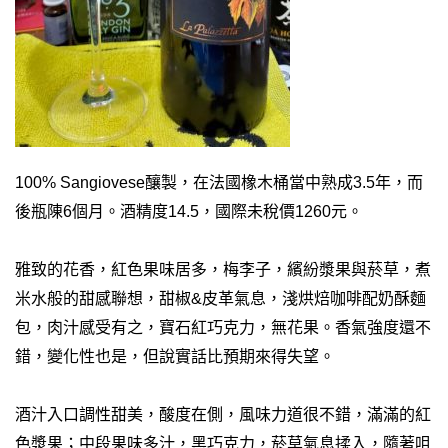
100% Sangiovese釀製，在法國橡木桶當中熟成3.5年，而
後瓶陳6個月。酒精度14.5，國際未稅價1260元。
雅致的花香，紅色果味居多，梅李子，繽紛漿果與菸草，煮
米水般的甜感聯想，甜椒&皮革氣息，淺烘焙咖啡配奶酥麵
包，肉汁感受有之，寶石紅巧克力，無花果。香氣強度還不
錯，變化性也是，但說實話比預期來得失望。
酒汁入口調性甜美，酸度在側，風味力道很不錯，滿滿的紅
色漿果；中段果味多汁，黑巧克力，菸草氣息揉入，隨著咀