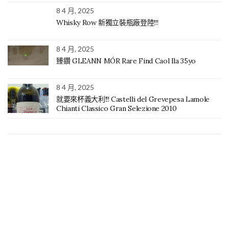
8 4 月, 2025
Whisky Row 新獨立裝瓶廠登陸!!!
8 4 月, 2025
臻鑽 GLEANN MÓR Rare Find Caol Ila 35yo
8 4 月, 2025
就要來杯義大利!!! Castelli del Grevepesa Lamole
Chianti Classico Gran Selezione 2010