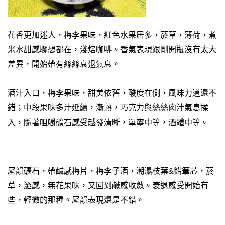
花香更加迷人，梅李果味，紅色水果居多，菸草，薄荷，煮
米水甜感聯想都在，淺焙咖啡。香氣表現跟剛開瓶沒有太大
差異，開始帶有絲絲衰退氣息。
酒汁入口，梅李果味，甜美依舊，酸度在側，風味力道還不
錯；中段果味多汁延續，漸熟，巧克力與絲絲肉汁氣息揉
入，隨著咀嚼礦石感受越發清晰，單寧中等，酒體中等。
尾韻礦石，帶鹹感梅片，梅李子酒，潮濕枝葉&鉛筆芯，菸
草，澀感，無花果味，又回到鹹感收斂。衰退感受開始有
些，輕微的那種。尾韻表現還是不錯。