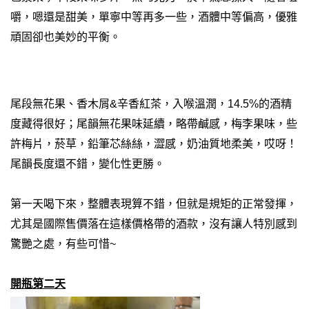
嚼，嗯還是甜美，單寧中等再多一些，酒體中等偏高，優雅
頑固卻也美妙的平衡。
尾段無花果、香木屑&辛香紅茶，入喉溫潤，14.5%的酒精
度藏得很好；尾韻無花果味延續，略帶鹹感，梅李果味，些
許梅片，菸草，鉛筆芯絲絲，澀感，奶油質地柔美，哎呀！
尾韻長度還不錯，變化性更勝。
第一天喝下來，整體表現算不錯，但就是規矩的正常發揮，
尤其是國際售價落在這樣價格帶的酒款，沒有讓人特別感到
驚艷之處，有些可惜~
開瓶第二天