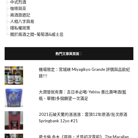
中式烈酒
咖啡與茶
兩酒旅遊記
人相八字與易
隱私權政策
關於兩酒之間~葡萄酒&威士忌
熱門文章與頁面︰
機場限定：宮城峽 Miyagikyo Grande 評價與品飲紀
錄!!!
大潤發就有賣：去日本必喝-Yebisu 惠比壽啤酒(藍
瓶、華雅)多個願望一次滿足
2021石破天驚的漲漲漲：雲頂12年原酒/批次原酒
Springbank 12yo #21
麥卡倫 赤木《首版，才是初次雪莉》 The Macallan