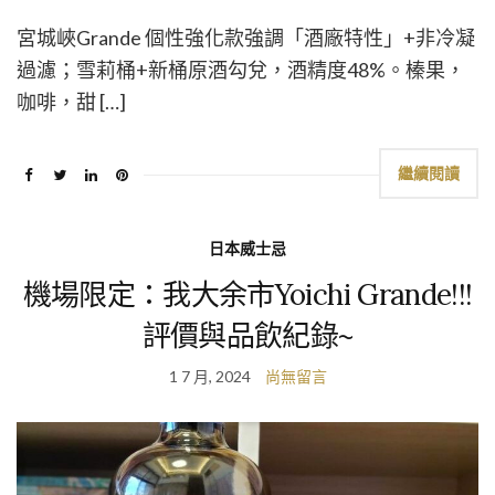
宮城峽Grande 個性強化款強調「酒廠特性」+非冷凝
過濾；雪莉桶+新桶原酒勾兌，酒精度48%。榛果，
咖啡，甜 […]
繼續閱讀
日本威士忌
機場限定：我大余市Yoichi Grande!!!
評價與品飲紀錄~
1 7 月, 2024
尚無留言