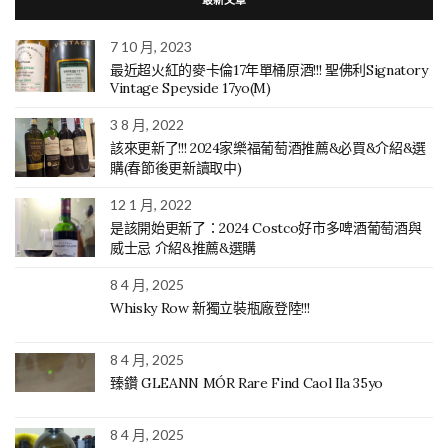
7 10 月, 2023
最近超火紅的麥卡倫17年單桶原酒!!! 聖佛利Signatory
Vintage Speyside 17yo(M)
3 8 月, 2022
該來更新了!!! 2024家樂福葡萄酒推薦&必買&介紹&選
購(春節後更新讀取中)
12 1 月, 2022
是該開始更新了：2024 Costco好市多啤酒葡萄酒與
威士忌 介紹&推薦&選購
8 4 月, 2025
Whisky Row 新獨立裝瓶廠登陸!!!
8 4 月, 2025
臻鑽 GLEANN MÓR Rare Find Caol Ila 35yo
8 4 月, 2025