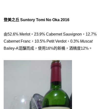
登美之丘 Suntory Tomi No Oka 2016
由52.6% Merlot，
23.9% Cabernet Sauvignon，
12.7%
Cabernet Franc，10.5% Petit Verdot
，
0.3%
Muscat
Bailey-A混釀而成，使用16%的新桶，酒精度12%。