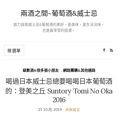
兩酒之間~葡萄酒&威士忌
致力探索威士忌&葡萄酒的美好。是美味，是生活況味，
也是最享受的投資。
選單
級數酒&很多張小朋友
,
網路團購&其他通路
喝過日本威士忌總要喝喝日本葡萄酒
的：登美之丘 Suntory Tomi No Oka
2016
25 10 月, 2019
尚無留言