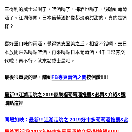
三得利的威士忌喝了，啤酒喝了，梅酒也喝了，該輪到葡萄
酒了。江湖傳聞，日本葡萄酒好像都淡淡甜甜的，真的是這
樣？
喜好重口味的兩酒，覺得這支登美之丘，相當不錯啊，去日
本放開來先喝點啤酒，再來喝點日本葡萄酒，4千日幣有交
代啦！
再不行，就來點威士忌吧。
最後很重要的是，請到
FB專頁兩酒之間
按個讚!!!!!
最新!!!江湖走跳之 2019家樂福葡萄酒推薦&必買&介紹&選
購點這裡
同場加映：
最新!!!江湖走跳之 2019好市多葡萄酒推薦&
最後更新版!2018年好市多葡萄酒款介紹(點這裡)!!!!!!