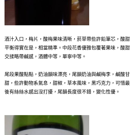
酒汁入口，梅片，酸梅果味清晰，菸草帶些許鉛筆芯，酸甜
平衡得實在是，相當精準。中段花香優雅包覆著果味，酸甜
交揉略帶鹹感，酒體中等，單寧中等。
尾段果酸點點，奶油韻味漂亮，尾韻奶油與鹹梅李，鹹酸甘
甜，些許動物系氣息，甜椒，草本風味，黑巧克力，可惜最
後有絲絲水感出沒打擾，尾韻長度很不錯，變化性優。