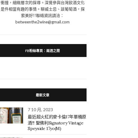
衝撞，細緻層次的探尋。深覺參與台灣飲酒文化
是件相當有趣的事情。聊威士忌、談葡萄酒，探
索美好!!聯絡資訊請洽：
betweenthe2wine@gmail.com
FB粉絲專頁：兩酒之間
最新文章
7 10 月, 2023
最近超火紅的麥卡倫17年單桶原
酒!!! 聖佛利Signatory Vintage
Speyside 17yo(M)