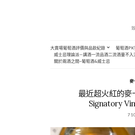
大賣場葡萄酒評價與品飲紀錄
葡萄酒PK
威士忌理論派—講酒一流品酒二流酒量不入
關於兩酒之間~葡萄酒&威士忌
麥卡
最近超火紅的麥卡倫
Signatory Vi
7 1