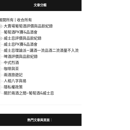
文章分類
展開所有
|
收合所有
大賣場葡萄酒評價與品飲紀錄
葡萄酒PK賽&品酒會
威士忌評價與品飲紀錄
威士忌PK賽&品酒會
威士忌理論派—講酒一流品酒二流酒量不入流
啤酒評價與品飲紀錄
中式烈酒
咖啡與茶
兩酒旅遊記
人相八字與易
隱私權政策
關於兩酒之間~葡萄酒&威士忌
熱門文章與頁面︰