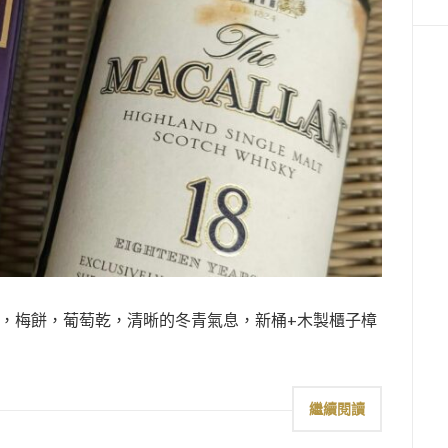
。梅子，梅餅，葡萄乾，清晰的冬青氣息，新桶+木製櫃子樟
繼續閱讀