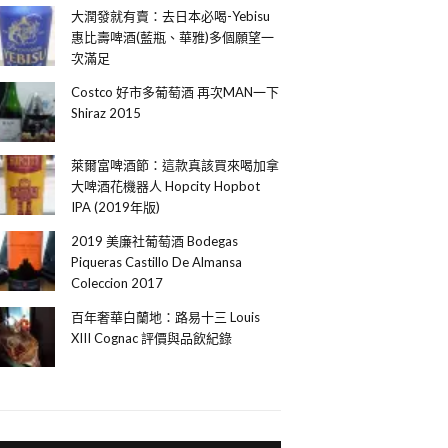
大潤發就有賣：去日本必喝-Yebisu
惠比壽啤酒(藍瓶、華雅)多個願望一
次滿足
Costco 好市多葡萄酒 再次MAN一下
Shiraz 2015
萊爾富啤酒節：這款真該買來喝加拿
大啤酒花機器人 Hopcity Hopbot
IPA (2019年版)
2019 美廉社葡萄酒 Bodegas
Piqueras Castillo De Almansa
Coleccion 2017
百年奢華白蘭地：路易十三 Louis
XIII Cognac 評價與品飲紀錄