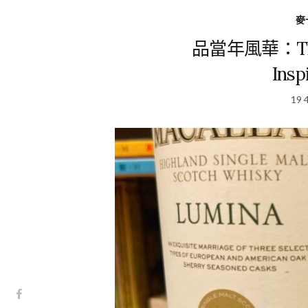
麥卡
品當年風華：The 
Ins
19 