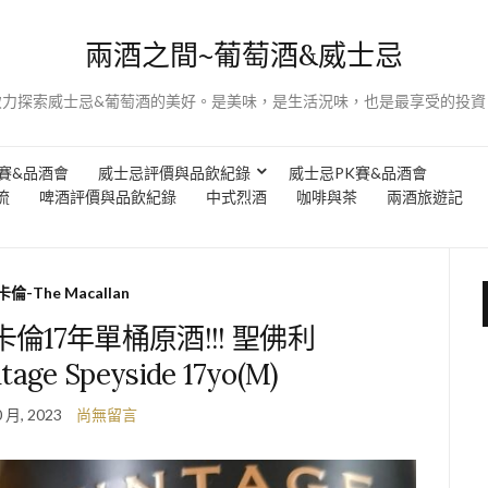
兩酒之間~葡萄酒&威士忌
致力探索威士忌&葡萄酒的美好。是美味，是生活況味，也是最享受的投資
賽&品酒會
威士忌評價與品飲紀錄
威士忌PK賽&品酒會
流
啤酒評價與品飲紀錄
中式烈酒
咖啡與茶
兩酒旅遊記
倫-The Macallan
17年單桶原酒!!! 聖佛利
ntage Speyside 17yo(M)
0 月, 2023
尚無留言