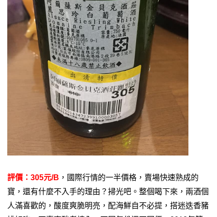
評價：305元/B
，國際行情的一半價格，賣場快速熟成的
寶，還有什麼不入手的理由？掃光吧。
整個喝下來，兩酒個
人滿喜歡的，酸度爽脆明亮，配海鮮自不必提，搭迷迭香豬