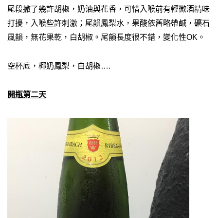
尾段撒了幾許胡椒，奶油與花香，可惜入喉前有輕微酒精味
打擾，入喉些許刺激；尾韻鳳梨水，果酸依舊略帶鹹，礦石
風韻，無花果乾，白胡椒。尾韻長度很不錯，變化性OK。
空杯底，椰奶鳳梨，白胡椒….
開瓶第二天