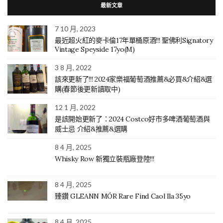
最新文章
7 10 月, 2023
最近超火紅的麥卡倫17年單桶原酒!!! 聖佛利Signatory
Vintage Speyside 17yo(M)
3 8 月, 2022
該來更新了!!! 2024家樂福葡萄酒推薦&必買&介紹&選
購(春節後更新讀取中)
12 1 月, 2022
是該開始更新了：2024 Costco好市多啤酒葡萄酒與
威士忌 介紹&推薦&選購
8 4 月, 2025
Whisky Row 新獨立裝瓶廠登陸!!!
8 4 月, 2025
臻鑽 GLEANN MÓR Rare Find Caol Ila 35yo
8 4 月, 2025