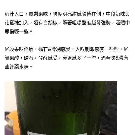
酒汁入口，鳳梨果味，酸度明亮甜感隨侍在側，中段奶味與
花蜜糖加入，還有白胡椒，隨著咀嚼酸度越發強勢，酒體中
等偏輕一些。
尾段果味延續，礦石&冷冽感受，入喉刺激感有一些些，尾
韻果酸，礦石，發酵感受，衰退感多了一些，酒精味&帶有
些許藥水味。