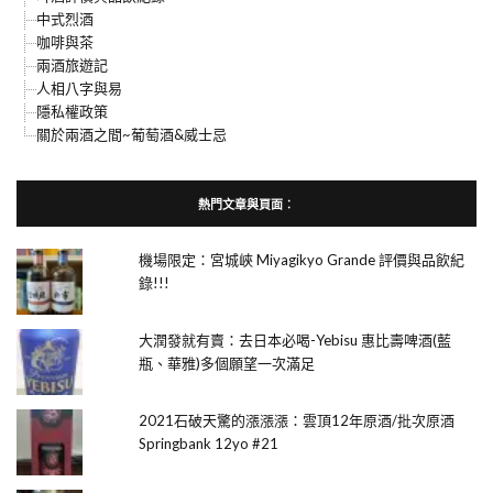
中式烈酒
咖啡與茶
兩酒旅遊記
人相八字與易
隱私權政策
關於兩酒之間~葡萄酒&威士忌
熱門文章與頁面︰
機場限定：宮城峽 Miyagikyo Grande 評價與品飲紀
錄!!!
大潤發就有賣：去日本必喝-Yebisu 惠比壽啤酒(藍
瓶、華雅)多個願望一次滿足
2021石破天驚的漲漲漲：雲頂12年原酒/批次原酒
Springbank 12yo #21