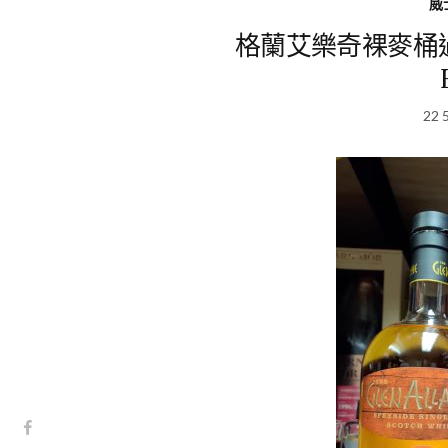
威
格蘭艾樂奇裸麥桶過桶 G
22 