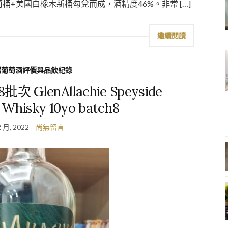
oroso雪莉桶+美國白橡木新桶勾兌而成，酒精度46%。非常 […]
繼續閱讀
場葡萄酒評價與品飲紀錄
GlenAllachie Speyside
t Whisky 10yo batch8
2 月, 2022
尚無留言