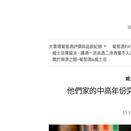
大賣場葡萄酒評價與品飲紀錄
葡萄酒PK
威士忌理論派—講酒一流品酒二流酒量不入
關於兩酒之間~葡萄酒&威士忌
威
他們家的中高年份究竟如
15 1