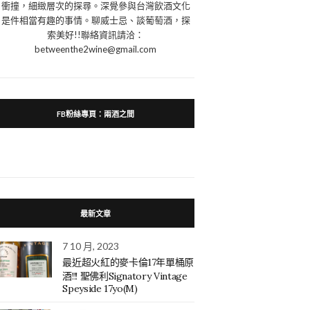
衝撞，細緻層次的探尋。深覺參與台灣飲酒文化
是件相當有趣的事情。聊威士忌、談葡萄酒，探
索美好!!聯絡資訊請洽：
betweenthe2wine@gmail.com
FB粉絲專頁：兩酒之間
最新文章
7 10 月, 2023
最近超火紅的麥卡倫17年單桶原
酒!!! 聖佛利Signatory Vintage
Speyside 17yo(M)