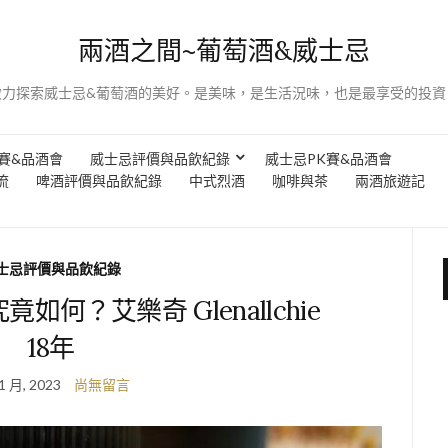
兩酒之間~葡萄酒&威士忌
致力探索威士忌&葡萄酒的美好。是美味，是生活況味，也是最享受的投資
賽&品酒會
威士忌評價與品飲紀錄
威士忌PK賽&品酒會
流
啤酒評價與品飲紀錄
中式烈酒
咖啡與茶
兩酒旅遊記
士忌評價與品飲紀錄
何？艾樂奇 Glenallchie
18年
1 月, 2023
尚無留言