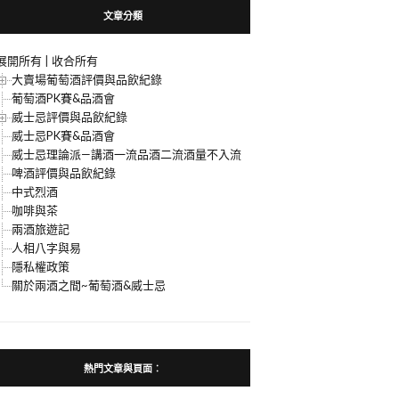
文章分類
展開所有
|
收合所有
大賣場葡萄酒評價與品飲紀錄
葡萄酒PK賽&品酒會
威士忌評價與品飲紀錄
威士忌PK賽&品酒會
威士忌理論派—講酒一流品酒二流酒量不入流
啤酒評價與品飲紀錄
中式烈酒
咖啡與茶
兩酒旅遊記
人相八字與易
隱私權政策
關於兩酒之間~葡萄酒&威士忌
熱門文章與頁面︰