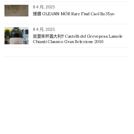
8 4 月, 2025
臻鑽 GLEANN MÓR Rare Find Caol Ila 35yo
8 4 月, 2025
就要來杯義大利!!! Castelli del Grevepesa Lamole
Chianti Classico Gran Selezione 2010