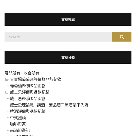
文章搜尋
搜
搜尋
尋：
文章分類
展開所有
|
收合所有
大賣場葡萄酒評價與品飲紀錄
葡萄酒PK賽&品酒會
威士忌評價與品飲紀錄
威士忌PK賽&品酒會
威士忌理論派—講酒一流品酒二流酒量不入流
啤酒評價與品飲紀錄
中式烈酒
咖啡與茶
兩酒旅遊記