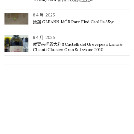
8 4 月, 2025
臻鑽 GLEANN MÓR Rare Find Caol Ila 35yo
8 4 月, 2025
就要來杯義大利!!! Castelli del Grevepesa Lamole
Chianti Classico Gran Selezione 2010