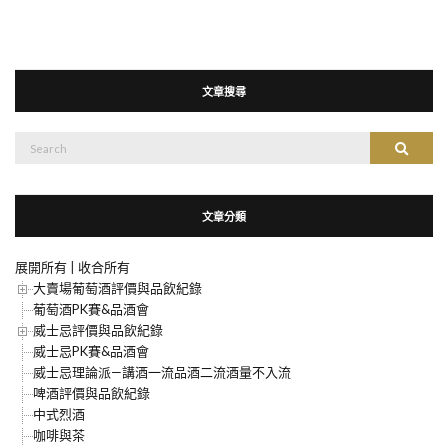
文章搜尋
搜
搜尋
尋：
文章分類
展開所有
|
收合所有
大賣場葡萄酒評價與品飲紀錄
葡萄酒PK賽&品酒會
威士忌評價與品飲紀錄
威士忌PK賽&品酒會
威士忌理論派—講酒一流品酒二流酒量不入流
啤酒評價與品飲紀錄
中式烈酒
咖啡與茶