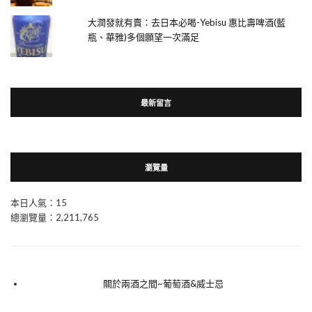
大潤發就有賣：去日本必喝-Yebisu 惠比壽啤酒(藍
瓶、華雅)多個願望一次滿足
最新留言
瀏覽量
本日人氣：15
總瀏覽量：2,211,765
關於兩酒之間~葡萄酒&威士忌