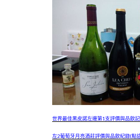
世界最佳黑皮諾左邊第1支評價與品飲記
左2葡萄牙月亮酒莊評價與品飲紀錄(點這