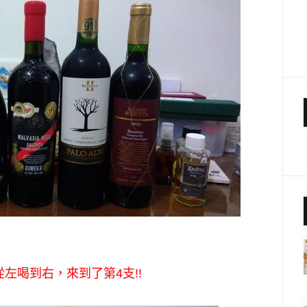
從左喝到右，
來到了第4支!!