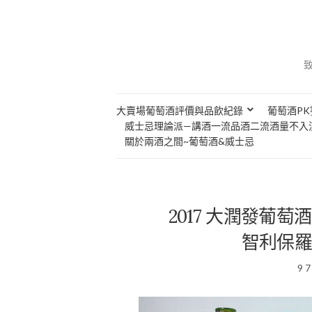
大賣場葡萄酒評價與品飲紀錄
葡萄酒PK
威士忌理論派—講酒一流品酒二流酒量不入
關於兩酒之間~葡萄酒&威士忌
2017 大潤發葡萄酒節 Pa
智利保羅
9 7