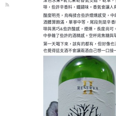
深色水果+氧化果乾香氣交錯，乾草
啡，些許辛香料，鐵鏽味。香氣會讓人
酸度明亮，烏梅揉合些許煙燻感受，中
酒體算飽滿，單寧中等，尾段則是辛香
啡與黑巧&些許酸感，煙燻，長度尚可
中參雜了些許的酒精感。空杯底焦糖與
第一天喝下來，該有的都有，但好像也
也覺得這支酒不會讓兩酒自己想一口接