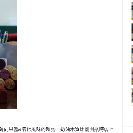
轉向果醬&氧化風味的趨勢，奶油木質比剛開瓶時弱上