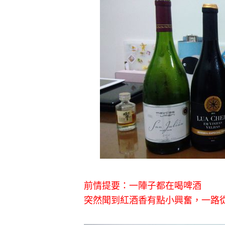
前情提要：一陣子都在喝啤酒
突然聞到紅酒香有點小興奮，一路