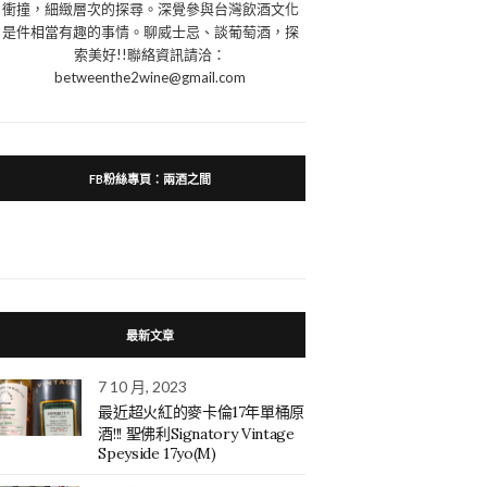
衝撞，細緻層次的探尋。深覺參與台灣飲酒文化
是件相當有趣的事情。聊威士忌、談葡萄酒，探
索美好!!聯絡資訊請洽：
betweenthe2wine@gmail.com
FB粉絲專頁：兩酒之間
最新文章
7 10 月, 2023
最近超火紅的麥卡倫17年單桶原
酒!!! 聖佛利Signatory Vintage
Speyside 17yo(M)