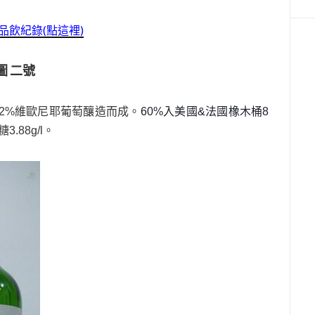
與品飲紀錄(點這裡)
奧圖 二號
優及2%維歐尼耶葡萄釀造而成。
60%入美國&法國橡木桶8
3.88g/l。