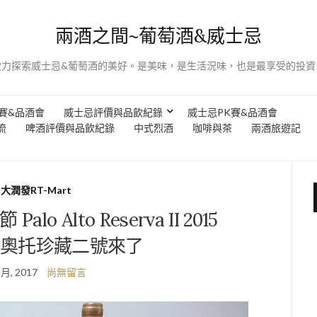
兩酒之間~葡萄酒&威士忌
致力探索威士忌&葡萄酒的美好。是美味，是生活況味，也是最享受的投資
賽&品酒會
威士忌評價與品飲紀錄
威士忌PK賽&品酒會
流
啤酒評價與品飲紀錄
中式烈酒
咖啡與茶
兩酒旅遊記
大潤發RT-Mart
lo Alto Reserva II 2015
奧托珍藏二號來了
 月, 2017
尚無留言