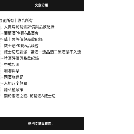
文章分類
展開所有
|
收合所有
大賣場葡萄酒評價與品飲紀錄
葡萄酒PK賽&品酒會
威士忌評價與品飲紀錄
威士忌PK賽&品酒會
威士忌理論派—講酒一流品酒二流酒量不入流
啤酒評價與品飲紀錄
中式烈酒
咖啡與茶
兩酒旅遊記
人相八字與易
隱私權政策
關於兩酒之間~葡萄酒&威士忌
熱門文章與頁面︰