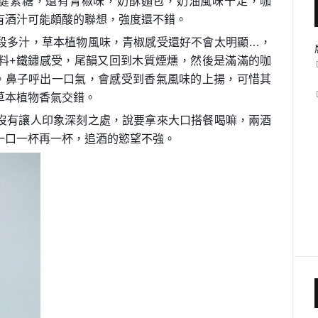
，健素糖，還有青椒味，奶酥麵包，奶油風味十足，咖
有酒汁可能頗酸的聯想，強度還不錯。
段多汁，草本植物風味，青椒感受還好不會太明顯…，
料+鐵鏽感受，尾韻又回到木質煙燻，然後是滿滿的咖
。鼻子呼出一口氣，會感受到香氣風味的上揚，可惜其
草本植物香氣交錯。
沒有讓人印象深刻之處，說要拿來大口搭餐喝嘛，兩酒
一口一杯再一杯，追酒的慾望不強。