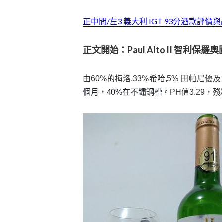
正中間/左3 義大利 IGT 93分酒款評價
正文開始：Paul Alto II 智利保羅
由60%的梅洛,33%希哈,5% 田帕尼
個月，40%在不鏽鋼槽。
PH值3.29，殘糖