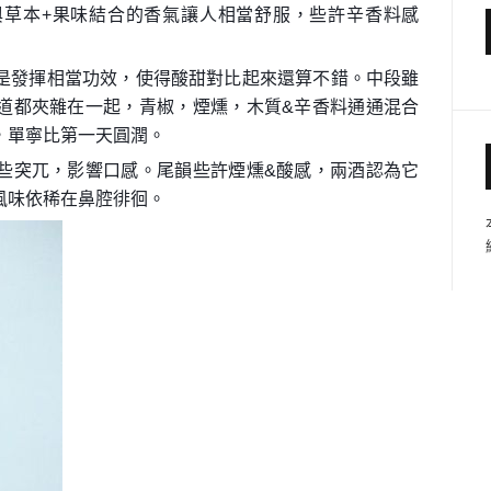
與草本+果味結合的香氣讓人相當舒服，些許辛香料感
是發揮相當功效，使得酸甜對比起來還算不錯。中段雖
道都夾雜在一起，青椒，煙燻，木質&辛香料通通混合
，單寧比第一天圓潤。
些突兀，影響口感。尾韻些許煙燻&酸感，兩酒認為它
風味依稀在鼻腔徘徊。