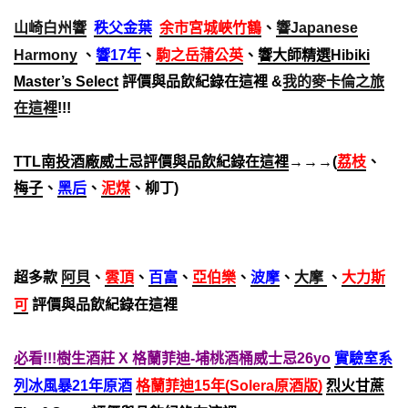
山崎白州響
秩父金葉
余市宮城峽竹鶴
、
響Japanese
Harmony
、
響17年
、
駒之岳蒲公英
、
響大師精選Hibiki
Master’s Select
評價與品飲紀錄在這裡 &
我的麥卡倫之旅
在這裡
!!!
TTL南投酒廠威士忌評價與品飲紀錄在這裡
→→→(
荔枝
、
梅子
、
黑后
、
泥煤
、柳丁)
超多款
阿貝
、
雲頂
、
百富
、
亞伯樂
、
波摩
、
大摩
、
大力斯
可
評價與品飲紀錄在這裡
必看!!!樹生酒莊 X 格蘭菲迪-埔桃酒桶威士忌26yo
實驗室系
列冰風暴21年原酒
格蘭菲迪15年(Solera原酒版)
烈火甘蔗