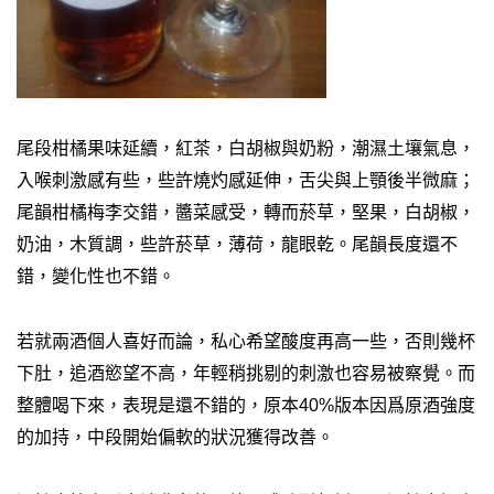
尾段柑橘果味延續，紅茶，白胡椒與奶粉，潮濕土壤氣息，
入喉刺激感有些，些許燒灼感延伸，舌尖與上顎後半微麻；
尾韻柑橘梅李交錯，醬菜感受，轉而菸草，堅果，白胡椒，
奶油，木質調，些許菸草，薄荷，龍眼乾。尾韻長度還不
錯，變化性也不錯。
若就兩酒個人喜好而論，私心希望酸度再高一些，否則幾杯
下肚，追酒慾望不高，年輕稍挑剔的刺激也容易被察覺。而
整體喝下來，表現是還不錯的，原本40%版本因爲原酒強度
的加持，中段開始偏軟的狀況獲得改善。