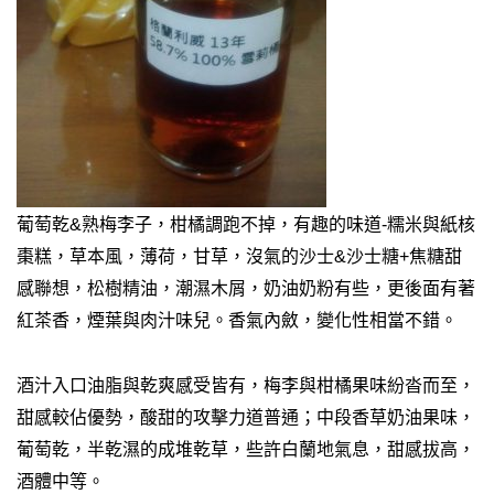
葡萄乾&熟梅李子，柑橘調跑不掉，有趣的味道-糯米與紙核
棗糕，草本風，薄荷，甘草，沒氣的沙士&沙士糖+焦糖甜
感聯想，松樹精油，潮濕木屑，奶油奶粉有些，更後面有著
紅茶香，煙葉與肉汁味兒。香氣內斂，變化性相當不錯。
酒汁入口油脂與乾爽感受皆有，梅李與柑橘果味紛沓而至，
甜感較佔優勢，酸甜的攻擊力道普通；中段香草奶油果味，
葡萄乾，半乾濕的成堆乾草，些許白蘭地氣息，甜感拔高，
酒體中等。