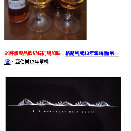
※評價與品飲紀錄同場加映：
格蘭利威13年雪莉桶(第一
版)
、
亞伯樂13年單桶