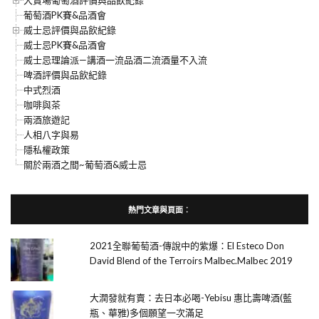
葡萄酒PK賽&品酒會
威士忌評價與品飲紀錄
威士忌PK賽&品酒會
威士忌理論派—講酒一流品酒二流酒量不入流
啤酒評價與品飲紀錄
中式烈酒
咖啡與茶
兩酒旅遊記
人相八字與易
隱私權政策
關於兩酒之間~葡萄酒&威士忌
熱門文章與頁面︰
2021全聯葡萄酒-傳說中的紫爆：El Esteco Don
David Blend of the Terroirs Malbec.Malbec 2019
大潤發就有賣：去日本必喝-Yebisu 惠比壽啤酒(藍
瓶、華雅)多個願望一次滿足