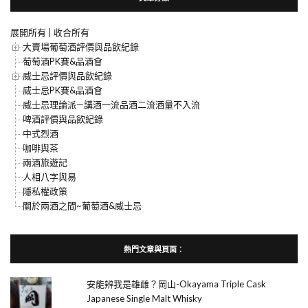
展開所有
|
收合所有
大賣場葡萄酒評價與品飲紀錄
葡萄酒PK賽&品酒會
威士忌評價與品飲紀錄
威士忌PK賽&品酒會
威士忌理論派—講酒一流品酒二流酒量不入流
啤酒評價與品飲紀錄
中式烈酒
咖啡與茶
兩酒旅遊記
人相八字與易
隱私權政策
關於兩酒之間~葡萄酒&威士忌
熱門文章與頁面︰
安能辨我是雄雌？岡山-Okayama Triple Cask
Japanese Single Malt Whisky