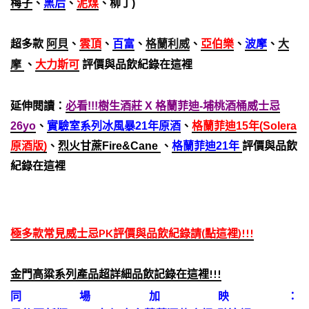
梅子
、
黑后
、
泥煤
、柳丁)
超多款
阿貝
、
雲頂
、
百富
、
格蘭利威
、
亞伯樂
、
波摩
、
大
摩
、
大力斯可
評價與品飲紀錄在這裡
延伸閱讀：
必看!!!樹生酒莊 X 格蘭菲迪-埔桃酒桶威士忌
26yo
、
實驗室系列冰風暴21年原酒
、
格蘭菲迪15年(Solera
原酒版)
、
烈火甘蔗Fire&Cane
、
格蘭菲迪21年
評價與品飲
紀錄在這裡
極多款常見威士忌PK評價與品飲紀錄請(點這裡)!!!
金門高粱系列產品超詳細品飲記錄在這裡!!!
同場加映：