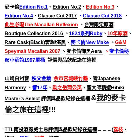
麥卡倫
Edition No.1
、
Edition No.2
、
Edition No.3
、
Edition No.4
、
Classic Cut 2017
、
Classic Cut 2018
、
此生必喝The Macallan Reflexion
、
台灣限定原酒
Boutique Collection 2016
、
1824系列Ruby
、
10年原酒
、
Rare Cask(Black)奢想/湛黑
、
麥卡倫New Make
、
G&M
Speymalt Macallan 2007
、
麥卡倫御黑Aera
、
麥卡倫秘
密小酒館1997單桶
評價與品飲紀錄在這裡
山崎白州響
秩父金葉
余市宮城峽竹鶴
、
響Japanese
Harmony
、
響17年
、
駒之岳蒲公英
、
響大師精選Hibiki
&
我的麥卡
Master’s Select
評價與品飲紀錄在這裡
倫之旅在這裡
!!!
TTL南投酒廠威士忌評價與品飲紀錄在這裡
→→→(
荔枝
、