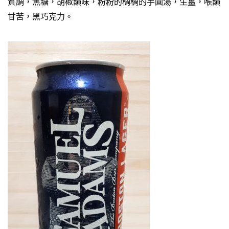
質調，焦糖，胡椒韻味，粉粉的稠稠的芋圓湯，生薑，喉韻
甘苦，黑巧克力。