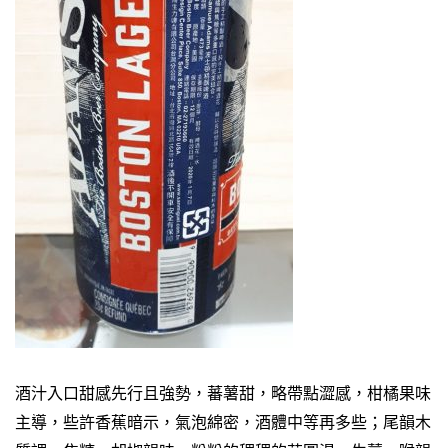
酒汁入口甜感先行且強勢，蕃薯甜，略帶點澀感，柑橘果味
主導，些許香蕉暗示，氣泡綿密，酒體中等再多些；尾韻木