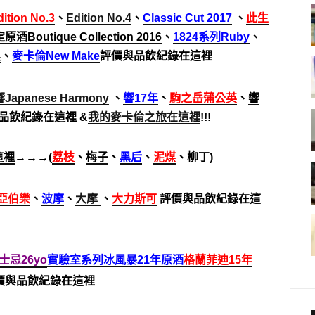
dition No.3
、
Edition No.4
、
Classic Cut 201
7
、
此生
定原酒
Boutique Collection 2016
、
1824系列Ruby
、
黑
、
麥卡倫New Make
評價與品飲紀錄在這裡
響Japanese Harmony
、
響17年
、
駒之岳蒲公英
、
響
品飲紀錄在這裡 &
我的麥卡倫之旅在這裡
!!!
這裡
→→→(
荔枝
、
梅子
、
黑后
、
泥煤
、柳丁)
亞伯樂
、
波摩
、
大摩
、
大力斯可
評價與品飲紀錄在這
士忌26yo
實驗室系列冰風暴21年原酒
格蘭菲迪15年
價與品飲紀錄在這裡