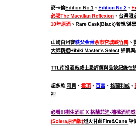
麥
卡倫
Edition No.1
、
Edition No.2
、
E
必喝The Macallan Reflexion
、
台灣限
10年原酒
、
Rare Cask(Black)奢想/湛
山崎白州響
秩父金葉
余市宮城峽竹鶴
、
大師精選Hibiki Master’s Select
評價與
TTL南投酒廠威士忌評價與品飲紀錄在
超多款
阿貝
、
雲頂
、
百富
、
格蘭利威
、
裡
必看!!!樹生酒莊 X 格蘭菲迪-埔桃酒桶威
(Solera原酒版)
烈火甘蔗Fire&Cane
評