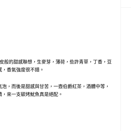
子皮般的甜感聯想，生麥芽，薄荷，些許青草，丁香，豆
感，香氣強度很不錯。
氣泡，而後是甜感與甘苦，一壺伯爵紅茶，酒體中等，
續，來一支碳烤魷魚真是絕配。