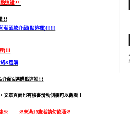
這裡)!!!
!!
萄酒款介紹(點這裡)!!!!!!
!!!
介紹&選購
&介紹&選購點這裡!!!
，文章頁面也有臉書滑動側欄可以觀看！
康※ ※未滿18歲者請勿飲酒※