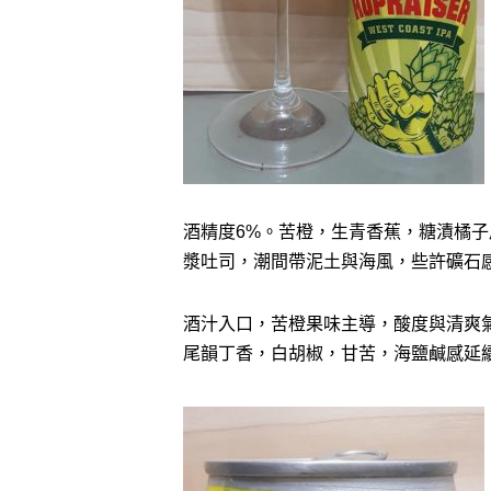
酒精度6%。苦橙，生青香蕉，糖漬橘
漿吐司，潮間帶泥土與海風，些許礦石
酒汁入口，苦橙果味主導，酸度與清爽
尾韻丁香，白胡椒，甘苦，海鹽鹹感延