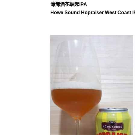
濠灣酒花崛起IPA
Howe Sound Hopraiser West Coast I