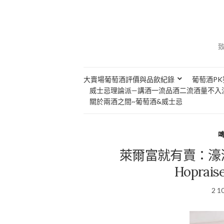
大賣場葡萄酒評價與品飲紀錄
葡萄酒PK
威士忌理論派—講酒一流品酒二流酒量不入
關於兩酒之間~葡萄酒&威士忌
萊爾富就有賣：濠灣酒
Hoprais
2 1