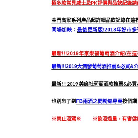
極多款常見威士忌PK評價與品飲紀錄請(點
金門高粱系列產品超詳細品飲記錄在這裡!
同場加映：
最後更新版!2018年好市多葡
最新!!!2019年家樂福葡萄酒介紹(在這裡)
最新!!!2019大潤發葡萄酒推薦&必買&
最新!!!2019 美廉社葡萄酒款推薦&必買
也別忘了到
FB兩酒之間粉絲專頁
按個讚
※禁止酒駕※ ※飲酒過量，有害健