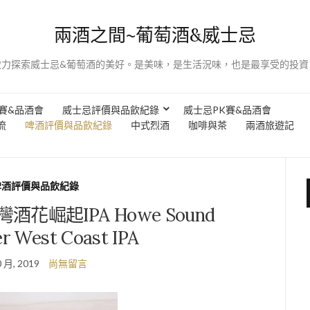
兩酒之間~葡萄酒&威士忌
致力探索威士忌&葡萄酒的美好。是美味，是生活況味，也是最享受的投資
賽&品酒會
威士忌評價與品飲紀錄
威士忌PK賽&品酒會
流
啤酒評價與品飲紀錄
中式烈酒
咖啡與茶
兩酒旅遊記
啤酒評價與品飲紀錄
花崛起IPA Howe Sound
er West Coast IPA
0 月, 2019
尚無留言