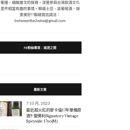
衝撞，細緻層次的探尋。深覺參與台灣飲酒文化
是件相當有趣的事情。聊威士忌、談葡萄酒，探
索美好!!聯絡資訊請洽：
betweenthe2wine@gmail.com
FB粉絲專頁：兩酒之間
最新文章
7 10 月, 2023
最近超火紅的麥卡倫17年單桶原
酒!!! 聖佛利Signatory Vintage
Speyside 17yo(M)