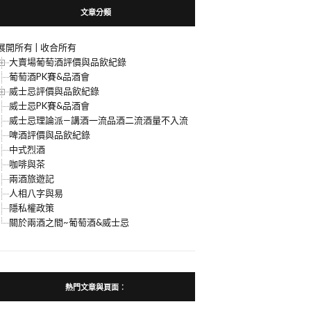
文章分類
展開所有
|
收合所有
大賣場葡萄酒評價與品飲紀錄
葡萄酒PK賽&品酒會
威士忌評價與品飲紀錄
威士忌PK賽&品酒會
威士忌理論派—講酒一流品酒二流酒量不入流
啤酒評價與品飲紀錄
中式烈酒
咖啡與茶
兩酒旅遊記
人相八字與易
隱私權政策
關於兩酒之間~葡萄酒&威士忌
熱門文章與頁面︰