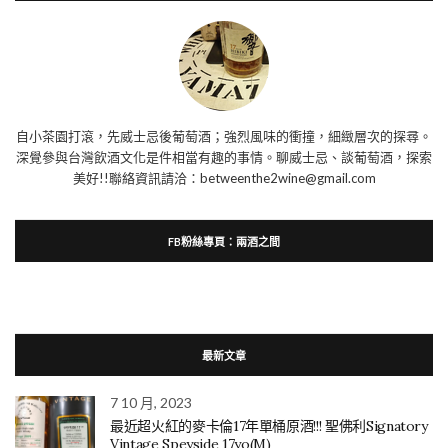
自小茶園打滾，先威士忌後葡萄酒；強烈風味的衝撞，細緻層次的探尋。
深覺參與台灣飲酒文化是件相當有趣的事情。聊威士忌、談葡萄酒，探索
美好!!聯絡資訊請洽：betweenthe2wine@gmail.com
FB粉絲專頁：兩酒之間
最新文章
7 10 月, 2023
最近超火紅的麥卡倫17年單桶原酒!!! 聖佛利Signatory
Vintage Speyside 17yo(M)