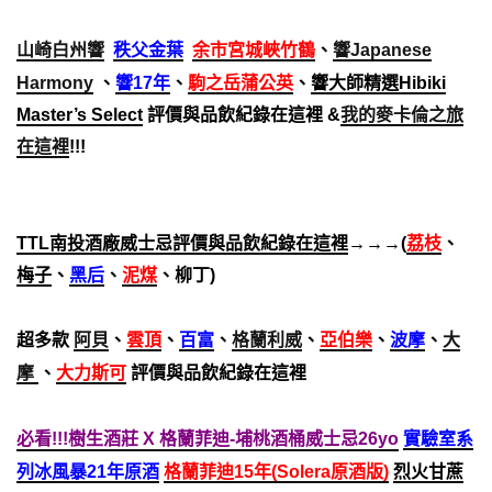
山崎白州響
秩父金葉
余市宮城峽竹鶴
、
響Japanese
Harmony
、
響17年
、
駒之岳蒲公英
、
響大師精選Hibiki
Master’s Select
評價與品飲紀錄在這裡 &
我的麥卡倫之旅
在這裡
!!!
TTL南投酒廠威士忌評價與品飲紀錄在這裡
→→→(
荔枝
、
梅子
、
黑后
、
泥煤
、柳丁)
超多款
阿貝
、
雲頂
、
百富
、
格蘭利威
、
亞伯樂
、
波摩
、
大
摩
、
大力斯可
評價與品飲紀錄在這裡
必看!!!樹生酒莊 X 格蘭菲迪-埔桃酒桶威士忌26yo
實驗室系
列冰風暴21年原酒
格蘭菲迪15年(Solera原酒版)
烈火甘蔗