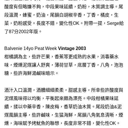
酸度有但略嫌不夠，中段果味延續，奶粉，木質調主導。
尾
段溫潤，蜂蜜，奶油，尾韻白胡椒辛香，丁香，橘皮，生
菜，奶粉感受。長度不錯，變化性OK。
附帶一提，Serge給
了87分2002年版。
Balvenie 14yo Peat Week
Vintage 2003
柑橘調為主，些許芒果，香蕉等更成熟的水果，消毒藥水
味，煙燻泥煤讓人舒爽，薄荷甘草，底層丁香，八角，泡泡
糖，些許海鮮湯鹹味暗示。
酒汁入口溫潤，酒體細細柔柔，甜感主導，所幸些許酸度與
泥煤風味得以均衡，平衡起來頗為漂亮。中段柑橘果味延
續，揉以中藥辛香，陳皮梅，香草奶油木質。
尾段奶油&泥
煤風韻主導，些許鹹味，生猛海鮮，尾韻八角氣息清晰，煙
燻，海味賦予烤魷魚的聯想，長度非常不錯，變化性OK。