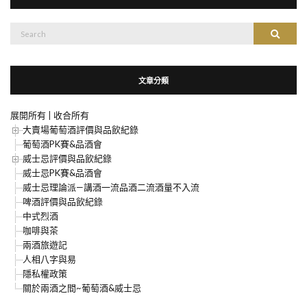
搜
搜尋
尋：
文章分類
展開所有
|
收合所有
大賣場葡萄酒評價與品飲紀錄
葡萄酒PK賽&品酒會
威士忌評價與品飲紀錄
威士忌PK賽&品酒會
威士忌理論派—講酒一流品酒二流酒量不入流
啤酒評價與品飲紀錄
中式烈酒
咖啡與茶
兩酒旅遊記
人相八字與易
隱私權政策
關於兩酒之間~葡萄酒&威士忌