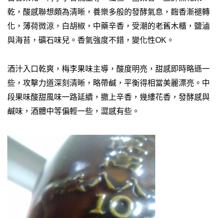
乾，酸感聯想頗為清晰，養樂多般的發酵氣息，麴香漸褪轉
化，薄荷微涼，白胡椒，中藥辛香，受潮的老舊木櫃，鹽滷
與海苔，礦石味兒。香氣強度不錯，變化性OK。
酒汁入口乾爽，梅李果味主導，酸度明亮，甜感即時略遜一
些，攻擊力道深刻清晰，略帶鹹，平衡得相當美麗漂亮。中
段果味酸甜風味一路延續，撒上辛香，幾縷花香，發酵感與
鹹味，酒體中等偏輕一些，澀感有些。