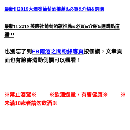
最新!!!2019大潤發葡萄酒推薦&必買&介紹&選購
最新!!!2019 美廉社葡萄酒款推薦&必買&介紹&選購點這
裡!!!
也別忘了到
FB兩酒之間粉絲專頁
按個讚，文章頁
面也有臉書滑動側欄可以觀看！
※禁止酒駕※ ※飲酒過量，有害健康※ ※
未滿18歲者請勿飲酒※