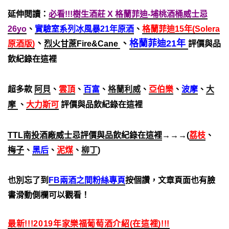
延伸閱讀：
必看!!!樹生酒莊 X 格蘭菲迪-埔桃酒桶威士忌
26yo
、
實驗室系列冰風暴21年原酒
、
格蘭菲迪15年(Solera
、
、
格蘭菲迪21年
原酒版)
烈火甘蔗Fire&Cane
評價與品
飲紀錄在這裡
超多款
阿貝
、
雲頂
、
百富
、
格蘭利威
、
亞伯樂
、
波摩
、
大
摩
、
大力斯可
評價與品飲紀錄在這裡
TTL南投酒廠威士忌評價與品飲紀錄在這裡
→→→(
荔枝
、
梅子
、
黑后
、
泥煤
、
柳丁
)
也別忘了到
FB兩酒之間粉絲專頁
按個讚，文章頁面也有臉
書滑動側欄可以觀看！
最新!!!2019年家樂福葡萄酒介紹(在這裡)!!!