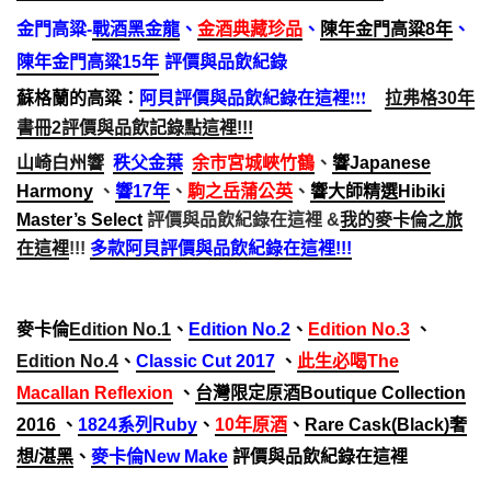
、
金門高粱-
戰酒黑金龍
、
金酒典藏珍品
、
陳年金門高粱8年
陳年金門高粱15年
評價與品飲紀錄
阿貝評價與品飲紀錄在這裡!!!
蘇格蘭的高粱：
拉弗格30年
書冊2評價與品飲記錄點這裡!!!
山崎白州響
秩父金葉
余市宮城峽竹鶴
、
響Japanese
Harmony
、
響17年
、
駒之岳蒲公英
、
響大師精選Hibiki
Master’s Select
評價與品飲紀錄在這裡
&
我的麥卡倫之旅
在這裡
!!!
多款阿貝評價與品飲紀錄在這裡!!!
麥卡倫
Edition No.1
、
Edition No.2
、
Edition No.3
、
Edition No.4
、
Classic Cut 2017
、
此生必喝The
Macallan Reflexion
、
台灣限定原酒
Boutique Collection
2016
、
1824系列Ruby
、
10年原酒
、
Rare Cask(Black)奢
想/湛黑
、
麥卡倫New Make
評價與品飲紀錄在這裡