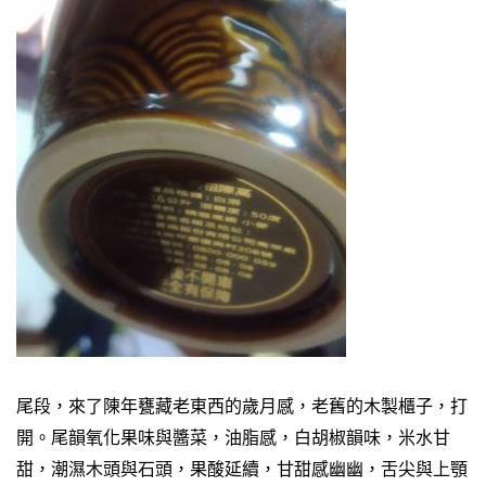
尾段，來了陳年甕藏老東西的歲月感，老舊的木製櫃子，打
開。尾韻氧化果味與醬菜，油脂感，白胡椒韻味，米水甘
甜，潮濕木頭與石頭，果酸延續，甘甜感幽幽，舌尖與上顎