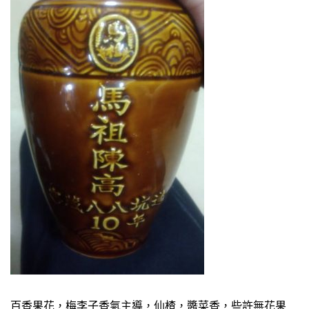
百香果花，梅李子香氣主導，仙楂，醬菜香，些許無花果