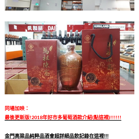
同場加映：
最後更新版!2018年好市多葡萄酒款介紹(點這裡)!!!!!!
金門高粱品純粹品酒會超詳細品飲記錄在這裡!!!