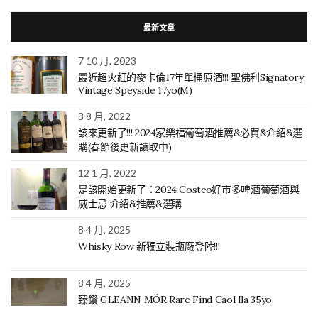
最新文章
7 10 月, 2023
最近超火紅的麥卡倫17年單桶原酒!!! 聖佛利Signatory
Vintage Speyside 17yo(M)
3 8 月, 2022
該來更新了!!! 2024家樂福葡萄酒推薦&必買&介紹&選
購(春節後更新讀取中)
12 1 月, 2022
是該開始更新了：2024 Costco好市多啤酒葡萄酒與
威士忌 介紹&推薦&選購
8 4 月, 2025
Whisky Row 新獨立裝瓶廠登陸!!!
8 4 月, 2025
臻鑽 GLEANN MÓR Rare Find Caol Ila 35yo