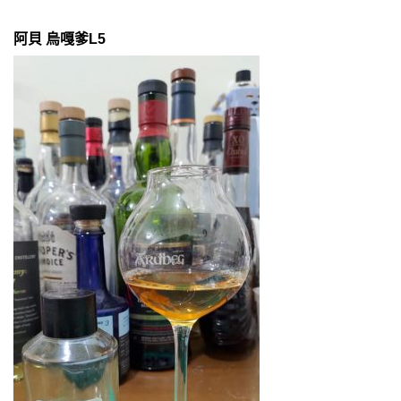
阿貝 烏嘎爹L5