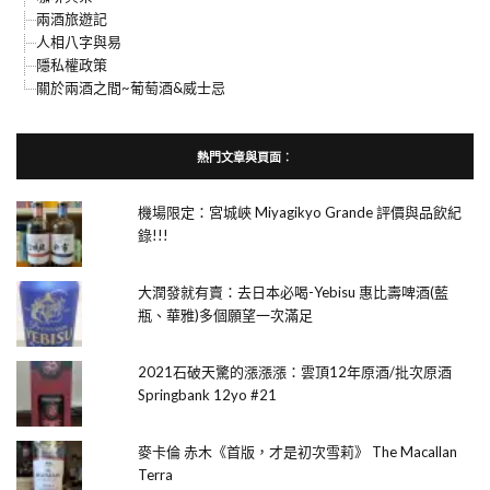
兩酒旅遊記
人相八字與易
隱私權政策
關於兩酒之間~葡萄酒&威士忌
熱門文章與頁面︰
機場限定：宮城峽 Miyagikyo Grande 評價與品飲紀
錄!!!
大潤發就有賣：去日本必喝-Yebisu 惠比壽啤酒(藍
瓶、華雅)多個願望一次滿足
2021石破天驚的漲漲漲：雲頂12年原酒/批次原酒
Springbank 12yo #21
麥卡倫 赤木《首版，才是初次雪莉》 The Macallan
Terra