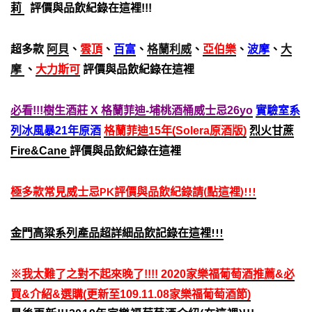
莉
評價與品飲紀錄在這裡!!!
超多款
阿貝
、
雲頂
、
百富
、
格蘭利威
、
亞伯樂
、
波摩
、
大
摩
、
大力斯可
評價與品飲紀錄在這裡
必看!!!樹生酒莊 X 格蘭菲迪-埔桃酒桶威士忌26yo
實驗室系
列冰風暴21年原酒
格蘭菲迪15年(Solera原酒版)
烈火甘蔗
Fire&Cane
評價與品飲紀錄在這裡
極多款常見威士忌PK評價與品飲紀錄請(點這裡)!!!
金門高粱系列產品超詳細品飲記錄在這裡!!!
※我太難了之對不起來晚了!!!! 2020家樂福葡萄酒推薦&必
買&介紹&選購(更新至109.11.08家樂福葡萄酒節)