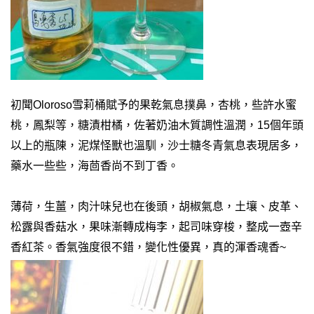
初聞Oloroso雪莉桶賦予的果乾氣息撲鼻，杏桃，些許水蜜
桃，鳳梨等，糖漬柑橘，佐著奶油木質調性溫潤，15個年頭
以上的瓶陳，泥煤怪獸也溫馴，沙士糖冬青氣息表現居多，
藥水一些些，海茴香尚不到丁香。
薄荷，生薑，肉汁味兒也在後頭，胡椒氣息，土壤、皮革、
松露與香菇水，果味漸轉成梅李，起司味穿梭，整成一壺辛
香紅茶。香氣強度很不錯，變化性優異，真的渾香魂香~