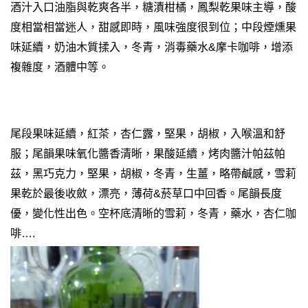
酒汁入口油脂與乾爽各半，糖漬柑橘，鳳梨乾果味主導，酸
度相當相當迷人，甜感即時，風味強度很到位；中段煙燻果
味延續，奶油木質揉入，冬青，消毒藥水&摩卡咖啡，增添
複雜度，酒體中等。
尾段果味延續，紅茶，杏仁露，堅果，胡椒，入喉溫和舒
服；尾韻果味氧化醬香清晰，果酸延續，烤肉醬汁帕茲帕
茲，黑巧克力，堅果，胡椒，冬青，生薑，略帶鹹感，雪莉
果乾於最後收斂，漂亮，薄荷&菸草口中回香。尾韻長度
優，變化性出色。
空杯底清晰的雪莉，冬青，藥水，杏仁咖
啡….