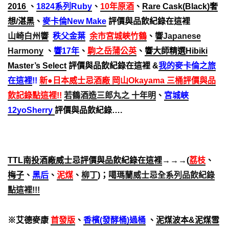
2016
、
1824系列Ruby
、
10年原酒
、
Rare Cask(Black)奢
想/湛黑
、
麥卡倫New Make
評價與品飲紀錄在這裡
山崎白州響
秩父金葉
余市宮城峽竹鶴
、
響Japanese
Harmony
、
響17年
、
駒之岳蒲公英
、
響大師精選Hibiki
Master’s Select
評價與品飲紀錄在這裡 &
我的麥卡倫之旅
在這裡
!!
新●日本威士忌酒廠 岡山Okayama 三桶評價與品
飲記錄點這裡!!
若鶴酒造三郎丸之 十年明
、
宮城峽
12yoSherry
評價與品飲紀錄….
TTL南投酒廠威士忌評價與品飲紀錄在這裡
→→→(
荔枝
、
梅子
、
黑后
、
泥煤
、
柳丁
)；
噶瑪蘭威士忌全系列品飲紀錄
點這裡!!!
※艾德麥康
首發版
、
香檳(發酵桶)過桶
、
泥煤波本&泥煤雪