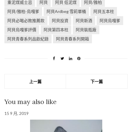
重泥煤威士忌
阿貝
阿貝 低泥煤
阿貝/雅柏
阿貝/雅柏-烏嘎爹
阿貝Ardbeg 雪莉單桶
阿貝五本柱
阿貝必喝必敗推薦款
阿貝投資
阿貝新酒
阿貝烏嘎爹
阿貝烏嘎爹評價
阿貝第四本柱
阿貝裝瓶廠
阿貝青春系列品飲紀錄
阿貝青春系列開箱
上一篇
下一篇
You may also like
15 9 月, 2019