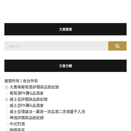
文章搜尋
搜
搜尋
尋：
文章分類
展開所有
|
收合所有
大賣場葡萄酒評價與品飲紀錄
葡萄酒PK賽&品酒會
威士忌評價與品飲紀錄
威士忌PK賽&品酒會
威士忌理論派—講酒一流品酒二流酒量不入流
啤酒評價與品飲紀錄
中式烈酒
咖啡與茶