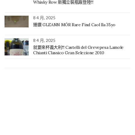
Whisky Row 新獨立裝瓶廠登陸!!!
8 4 月, 2025
臻鑽 GLEANN MÓR Rare Find Caol Ila 35yo
8 4 月, 2025
就要來杯義大利!!! Castelli del Grevepesa Lamole
Chianti Classico Gran Selezione 2010