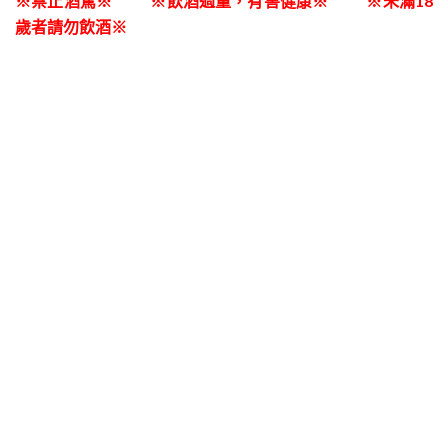
※禁止酒駕※ ※飲酒過量，有害健康※ ※未滿18
歲者請勿飲酒※