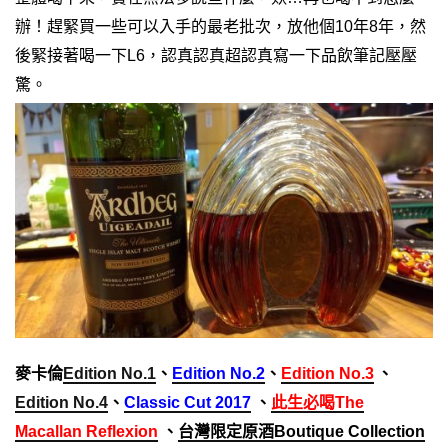
辦！趕緊買一些可以入手的最老批次，放他個10年8年，然
後緊接著喝一下L6，認真認真超認真寫一下品飲筆記壓壓
驚。
麥卡倫
Edition No.1
、
Edition No.2
、
Edition No.3
、
Edition No.4
、
Classic Cut 2017
、
此生必喝The
Macallan Reflexion
、
台灣限定原酒
Boutique Collection