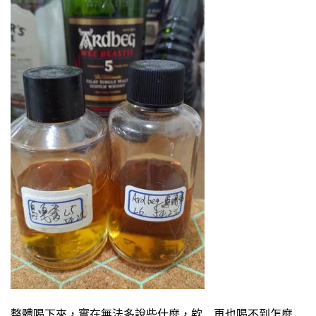
整體喝下來，實在無法多說些什麼，欸…再也喝不到怎麼