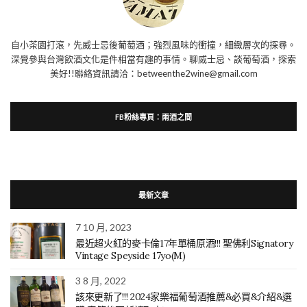
自小茶園打滾，先威士忌後葡萄酒；強烈風味的衝撞，細緻層次的探尋。
深覺參與台灣飲酒文化是件相當有趣的事情。聊威士忌、談葡萄酒，探索
美好!!聯絡資訊請洽：betweenthe2wine@gmail.com
FB粉絲專頁：兩酒之間
最新文章
7 10 月, 2023
最近超火紅的麥卡倫17年單桶原酒!!! 聖佛利Signatory
Vintage Speyside 17yo(M)
3 8 月, 2022
該來更新了!!! 2024家樂福葡萄酒推薦&必買&介紹&選