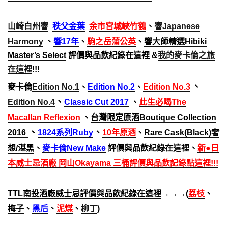
山崎白州響
秩父金葉
余市宮城峽竹鶴
、
響Japanese
Harmony
、
響17年
、
駒之岳蒲公英
、
響大師精選Hibiki
Master’s Select
評價與品飲紀錄在這裡 &
我的麥卡倫之旅
在這裡
!!!
、
麥卡倫
Edition No.1
、
Edition No.2
、
Edition No.3
、
Edition No.4
Classic Cut 2017
、
此生必喝The
Macallan Reflexion
、
台灣限定原酒
Boutique Collection
、
、
2016
1824系列Ruby
10年原酒
、
Rare Cask(Black)奢
想/湛黑
、
麥卡倫New Make
評價與品飲紀錄在這裡、
新●日
本威士忌酒廠 岡山Okayama 三桶評價與品飲記錄點這裡!!!
TTL南投酒廠威士忌評價與品飲紀錄在這裡
→→→(
荔枝
、
梅子
、
黑后
、
泥煤
、
柳丁
)