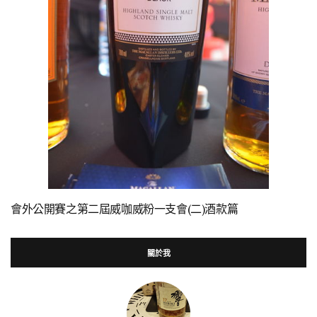
會外公開賽之第二屆威咖威粉一支會(二)酒款篇
關於我