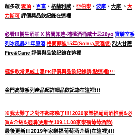
超多款
雲頂
、
百富
、
格蘭利威
、
亞伯樂
、
波摩
、
大摩
、
大
力斯可
評價與品飲紀錄在這裡
必看!!!樹生酒莊 X 格蘭菲迪-埔桃酒桶威士忌26yo
實驗室系
列冰風暴21年原酒
格蘭菲迪15年(Solera原酒版)
烈火甘蔗
Fire&Cane
評價與品飲紀錄在這裡
極多款常見威士忌PK評價與品飲紀錄請(點這裡)!!!
金門高粱系列產品超詳細品飲記錄在這裡!!!
※我太難了之對不起來晚了!!!! 2020家樂福葡萄酒推薦&必
買&介紹&選購(更新至109.11.08家樂福葡萄酒節)
最後更新!!!2019年家樂福葡萄酒介紹(在這裡)!!!