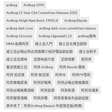
ardbeg
Ardbeg 1990
Ardbeg 21 Year Old Committee Release 2001
Ardbeg Airigh Nam Beist 1990 L8
Ardbeg Blasda
ardbeg dark cove
ardbeg dark cove committee release
Ardbeg Grooves
Ardbeg Uigeadail L13
ardbeg風味
MMA金牌阿貝
威士忌入門
威士忌太辣怎麼辦
威士忌必喝必拜必買推薦介紹評價品飲紀錄
威士忌新手
威士忌泥煤味
泥煤味是什麼
泥煤怪獸
老阿貝
重泥煤威士忌
阿貝 Ardbeg
阿貝 Blasda 價格
阿貝 低泥煤
阿貝 無泥煤
阿貝IB
阿貝PX雪莉
阿貝單桶原酒
阿貝好喝嗎
阿貝必喝必敗推薦款
阿貝必喝推薦酒款
阿貝投資
阿貝新酒
阿貝烏嘎爹
阿貝葡萄酒桶
阿貝評價
阿貝青春系列品飲紀錄
黑羊來了：阿貝Ardbeg Blaaack 年度限定版(黑標)