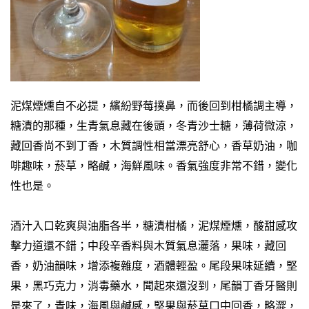
泥煤煙燻自不必提，繽紛野莓撲鼻，而後回到柑橘調主導，
糖漬的那種，生青氣息藏在後頭，冬青沙士糖，薄荷微涼，
藏回香尚不到丁香，木質調性相當漂亮舒心，香草奶油，咖
啡趣味，菸草，略鹹，海鮮風味。香氣強度非常不錯，變化
性也是。
酒汁入口乾爽與油脂各半，糖漬柑橘，泥煤煙燻，酸甜感攻
擊力道還不錯；中段辛香料與木質氣息灑落，果味，藏回
香，奶油韻味，增添複雜度，酒體輕盈。
尾段果味延續，堅
果，黑巧克力，消毒藥水，聞起來還沒到，尾韻丁香牙醫則
是來了，青味，海風與鹹感，堅果與菸草口中回香，略澀，