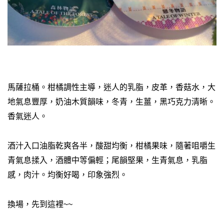
馬薩拉桶。柑橘調性主導，迷人的乳脂，皮革，香菇水，大
地氣息豐厚，奶油木質韻味，冬青，生薑，黑巧克力清晰。
香氣迷人。
酒汁入口油脂乾爽各半，酸甜均衡，柑橘果味，隨著咀嚼生
青氣息揉入，酒體中等偏輕；尾韻堅果，生青氣息，乳脂
感，肉汁。均衡好喝，印象強烈。
換場，先到這裡~~