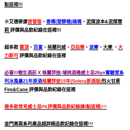
點這裡!!!
※艾德麥康
首發版
、
香檳(發酵桶)過桶
、
泥煤波本&泥煤雪
莉
評價與品飲紀錄在這裡!!!
超多款
雲頂
、
百富
、
格蘭利威
、
亞伯樂
、
波摩
、
大摩
、
大
力斯可
評價與品飲紀錄在這裡
必看!!!樹生酒莊 X 格蘭菲迪-埔桃酒桶威士忌26yo
實驗室系
列冰風暴21年原酒
格蘭菲迪15年(Solera原酒版)
烈火甘蔗
Fire&Cane
評價與品飲紀錄在這裡
極多款常見威士忌PK評價與品飲紀錄請(點這裡)!!!
金門高粱系列產品超詳細品飲記錄在這裡!!!