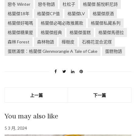
戀冬 Winter
戀冬物語
杜松子
格蘭傑 酩悅軒尼詩
格蘭傑18年
格蘭傑CP值
格蘭傑LV
格蘭傑原酒
格蘭傑好喝嗎
格蘭傑必喝必敗推薦款
格蘭傑私藏系列
格蘭傑糖果屋
格蘭傑經典
格蘭傑蛋糕
格蘭傑馬德拉
森林 Forest
森林物語
樺樹皮
石楠花混合泥煤
蛋糕滿懷：格蘭傑 Glenmorangie A Tale of Cake
蛋糕物語
上一篇
下一篇
You may also like
5 3 月, 2024