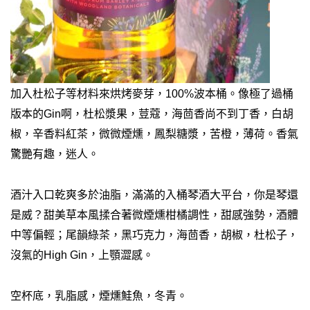
加入杜松子等材料來烘烤麥芽，100%波本桶。像極了過桶
版本的Gin啊，杜松漿果，荳蔻，海茴香尚不到丁香，白胡
椒，辛香料紅茶，微微煙燻，鳳梨糖漿，苦橙，薄荷。香氣
驚艷有趣，迷人。
酒汁入口乾爽多於油脂，滿滿的入桶琴酒大平台，你是琴還
是威？甜美草本風揉合著微煙燻柑橘調性，甜感強勢，酒體
中等偏輕；尾韻綠茶，黑巧克力，海茴香，胡椒，杜松子，
沒氣的High Gin，上顎澀感。
空杯底，乳脂感，煙燻鮭魚，冬青。