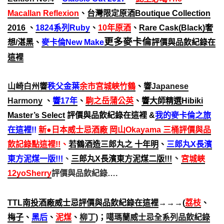
Macallan Reflexion
、
台灣限定原酒
Boutique Collection
2016
、
1824系列Ruby
、
10年原酒
、
Rare Cask(Black)奢
更多麥卡倫
想/湛黑
、
麥卡倫New Make
評價與品飲紀錄在
這裡
山崎白州響
秩父金葉
余市宮城峽竹鶴
、
響Japanese
Harmony
、
響17年
、
駒之岳蒲公英
、
響大師精選Hibiki
Master’s Select
評價與品飲紀錄在這裡 &
我的麥卡倫之旅
在這裡
!!
新●日本威士忌酒廠 岡山Okayama 三桶評價與品
飲記錄點這裡!!
、
若鶴酒造三郎丸之 十年明
、
三郎丸X長濱
、
、
東方泥煤一版!!!
三郎丸X長濱東方泥煤二版!!!
宮城峽
12yoSherry
評價與品飲紀錄….
TTL南投酒廠威士忌評價與品飲紀錄在這裡
→→→(
荔枝
、
梅子
、
黑后
、
泥煤
、
柳丁
)；
噶瑪蘭威士忌全系列品飲紀錄