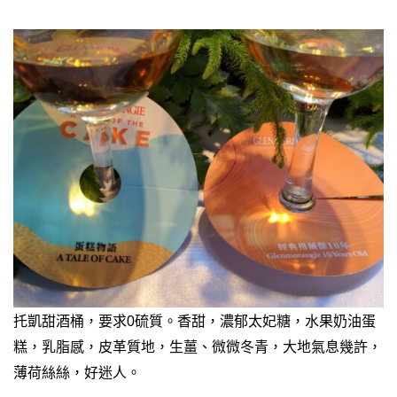
托凱甜酒桶，要求0硫質。香甜，濃郁太妃糖，水果奶油蛋
糕，乳脂感，皮革質地，生薑、微微冬青，大地氣息幾許，
薄荷絲絲，好迷人。