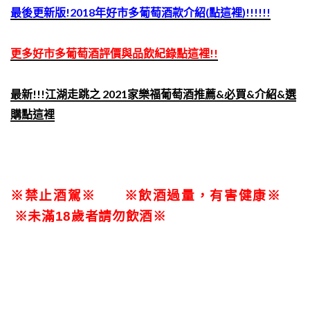
最後更新版!2018年好市多葡萄酒款介紹(點這裡)!!!!!!
更多好市多葡萄酒評價與品飲紀錄點這裡!!
最新!!!江湖走跳之 2021家樂福葡萄酒推薦&必買&介紹&選
購點這裡
※禁止酒駕※ ※飲酒過量，有害健康※
※未滿18歲者請勿飲酒※