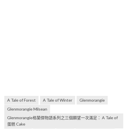
A Tale of Forest
A Tale of Winter
Glenmorangie
Glenmorangie Milsean
Glenmorangie格蘭傑物語系列之三個願望一次滿足： A Tale of
蛋糕 Cake