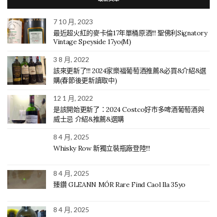
7 10 月, 2023
最近超火紅的麥卡倫17年單桶原酒!!! 聖佛利Signatory
Vintage Speyside 17yo(M)
3 8 月, 2022
該來更新了!!! 2024家樂福葡萄酒推薦&必買&介紹&選
購(春節後更新讀取中)
12 1 月, 2022
是該開始更新了：2024 Costco好市多啤酒葡萄酒與
威士忌 介紹&推薦&選購
8 4 月, 2025
Whisky Row 新獨立裝瓶廠登陸!!!
8 4 月, 2025
臻鑽 GLEANN MÓR Rare Find Caol Ila 35yo
8 4 月, 2025