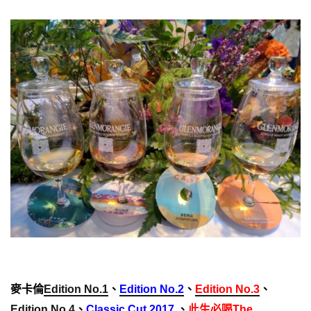
麥卡倫
Edition No.1
、
Edition No.2
、
Edition No.3
、
Edition No.4
、
Classic Cut 2017
、
此生必喝The