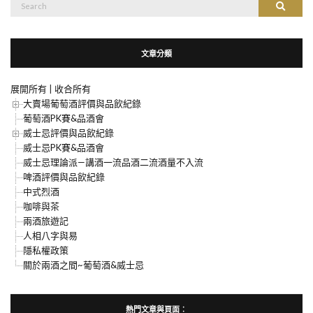
搜
搜尋
尋：
文章分類
展開所有
|
收合所有
大賣場葡萄酒評價與品飲紀錄
葡萄酒PK賽&品酒會
威士忌評價與品飲紀錄
威士忌PK賽&品酒會
威士忌理論派—講酒一流品酒二流酒量不入流
啤酒評價與品飲紀錄
中式烈酒
咖啡與茶
兩酒旅遊記
人相八字與易
隱私權政策
關於兩酒之間~葡萄酒&威士忌
熱門文章與頁面︰