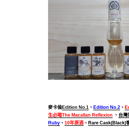
麥卡倫
Edition No.1
、
Edition No.2
、
E
生必喝The Macallan Reflexion
、
台灣
Ruby
、
10年原酒
、
Rare Cask(Blac