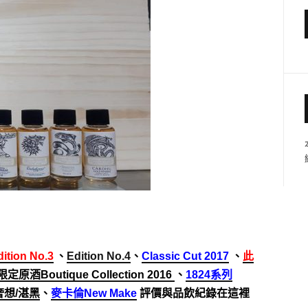
dition No.3
、
Edition No.4
、
Classic Cut 2017
、
此
限定原酒
Boutique Collection 2016
、
1824系列
k)奢想/湛黑
、
麥卡倫New Make
評價與品飲紀錄在這裡