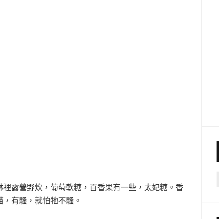
林裡露營野炊，葡萄軟糖，百香果有一些，太妃糖。香
貓，有騷，就怕牠不騷。