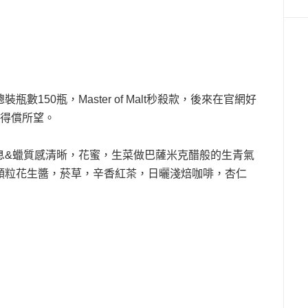
數150瓶，Master of Malt秒殺款，後來在官網好
於得償所望。
息&蠟質感清晰，花蜜，生菜做巴薩米克醋般的生青氣
顆粒花生醬，菸草，辛香紅茶，日曬淺焙咖啡，杏仁