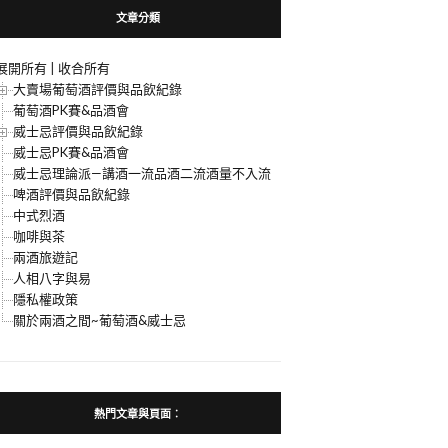
文章分類
展開所有
|
收合所有
大賣場葡萄酒評價與品飲紀錄
葡萄酒PK賽&品酒會
威士忌評價與品飲紀錄
威士忌PK賽&品酒會
威士忌理論派—講酒一流品酒二流酒量不入流
啤酒評價與品飲紀錄
中式烈酒
咖啡與茶
兩酒旅遊記
人相八字與易
隱私權政策
關於兩酒之間~葡萄酒&威士忌
熱門文章與頁面︰