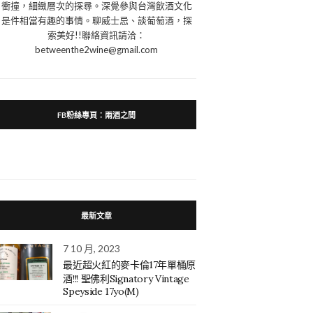
衝撞，細緻層次的探尋。深覺參與台灣飲酒文化
是件相當有趣的事情。聊威士忌、談葡萄酒，探
索美好!!聯絡資訊請洽：
betweenthe2wine@gmail.com
FB粉絲專頁：兩酒之間
最新文章
7 10 月, 2023
最近超火紅的麥卡倫17年單桶原
酒!!! 聖佛利Signatory Vintage
Speyside 17yo(M)