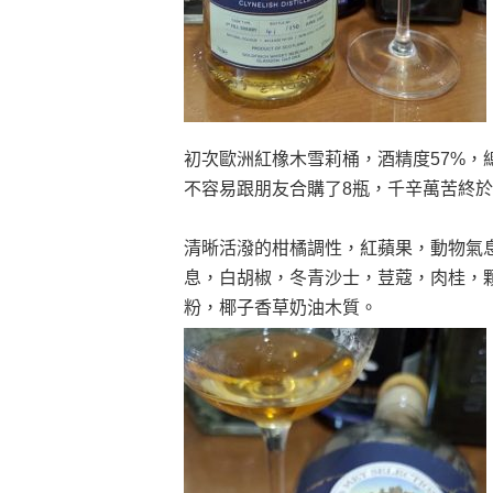
初次歐洲紅橡木雪莉桶，酒精度57%，總裝瓶
不容易跟朋友合購了8瓶，千辛萬苦終
清晰活潑的柑橘調性，紅蘋果，動物氣
息，白胡椒，冬青沙士，荳蔻，肉桂，
粉，椰子香草奶油木質。