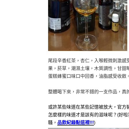
尾段辛香紅茶，杏仁，入喉輕微刺激感
果，菸草，潮濕土壤，木質調性，甘甜
蛋糕蜂蜜口味口中回香，油脂感受收斂
整體喝下來，非常不錯的一支作品，真
或許某些味道在某些記憶被放大，官方裝瓶品
怎麼樣的味道才是該有的滋味呢？(好啦我是在說
騷，
品飲紀錄點這裡!!!
)