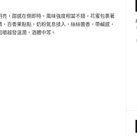
明亮，甜感在側即時，風味強度相當不錯，花蜜包裹著
續，百香果點點，奶粉氣息揉入，絲絲醬香，帶鹹感，
咀嚼越發溫潤，酒體中等。