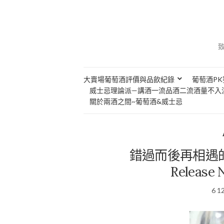
大賣場葡萄酒評價與品飲紀錄
葡萄酒PK
威士忌理論派—講酒一流品酒二流酒量不入
關於兩酒之間~葡萄酒&威士忌
錯過而後再相遇的好小貓
Release N
6 1